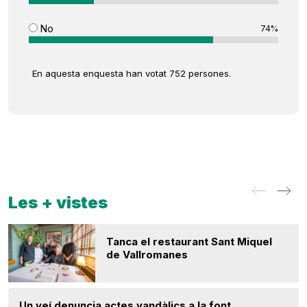
No
74%
En aquesta enquesta han votat 752 persones.
Les + vistes
Tanca el restaurant Sant Miquel
de Vallromanes
Un veí denuncia actes vandàlics a la font