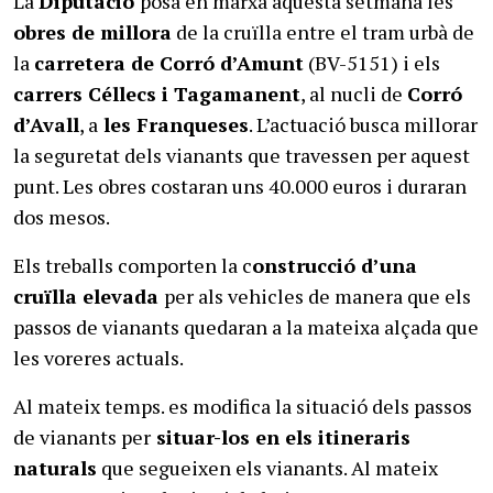
La
Diputació
posa en marxa aquesta setmana les
obres de millora
de la cruïlla entre el tram urbà de
la
carretera de Corró d’Amunt
(BV-5151) i els
carrers Céllecs i Tagamanent
, al nucli de
Corró
d’Avall
, a
les Franqueses
. L’actuació busca millorar
la seguretat dels vianants que travessen per aquest
punt. Les obres costaran uns 40.000 euros i duraran
dos mesos.
Els treballs comporten la c
onstrucció d’una
cruïlla elevada
per als vehicles de manera que els
passos de vianants quedaran a la mateixa alçada que
les voreres actuals.
Al mateix temps. es modifica la situació dels passos
de vianants per
situar-los en els itineraris
naturals
que segueixen els vianants. Al mateix