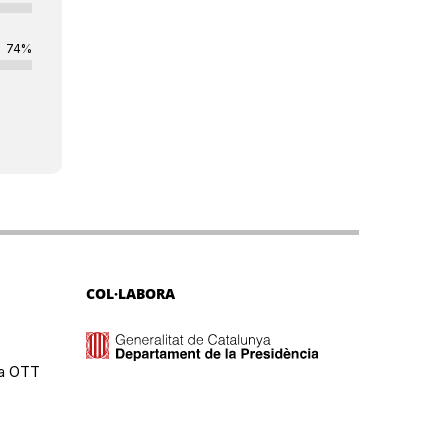
74%
COL·LABORA
ma OTT