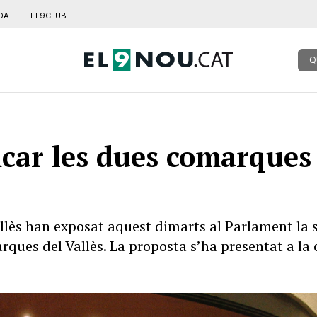
DA
EL9CLUB
Q
car les dues comarques d
lès han exposat aquest dimarts al Parlament la 
rques del Vallès. La proposta s’ha presentat a la
.