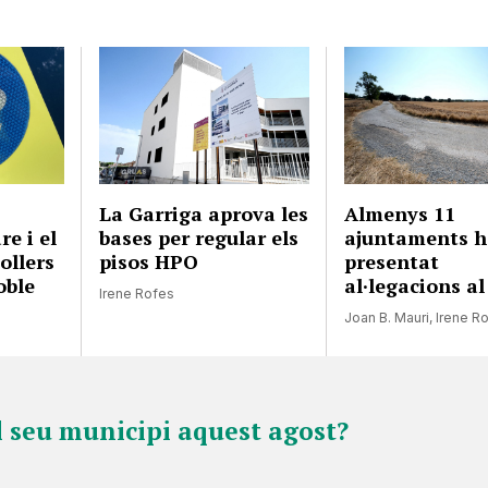
La Garriga aprova les
Almenys 11
e i el
bases per regular els
ajuntaments 
ollers
pisos HPO
presentat
oble
al·legacions al
Irene Rofes
Joan B. Mauri
,
Irene R
l seu municipi aquest agost?