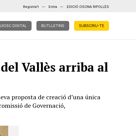
Registra't
Entra
EDICIÓ OSONA RIPOLLÈS
UIOSC DIGITAL
BUTLLETINS
SUBSCRIU-TE
el Vallès arriba al
seva proposta de creació d’una única
 comissió de Governació,