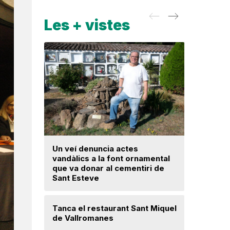
Les + vistes
Un veí denuncia actes
La fiscal
vandàlics a la font ornamental
ja hagi d
que va donar al cementiri de
prejudici
Sant Esteve
Josep Ma
Tanca el restaurant Sant Miquel
Mercè Lli
de Vallromanes
intenció 
provision