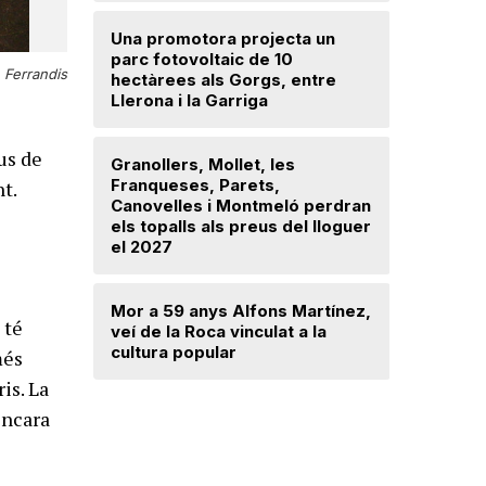
Una promotora projecta un
parc fotovoltaic de 10
Troben u
Ferrandis
hectàrees als Gorgs, entre
avançat 
Llerona i la Garriga
Santa Mar
us de
Granollers, Mollet, les
Saplex de
Franqueses, Parets,
equipar l
t.
Canovelles i Montmeló perdran
Canovell
els topalls als preus del lloguer
el 2027
Detingut 
robar din
Mor a 59 anys Alfons Martínez,
d’una dr
 té
veí de la Roca vinculat a la
cultura popular
més
is. La
encara