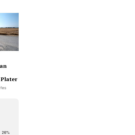
han
 Plater
ofes
26%