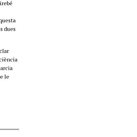
airebé
aquesta
es dues
clar
iciència
Garcia
e le