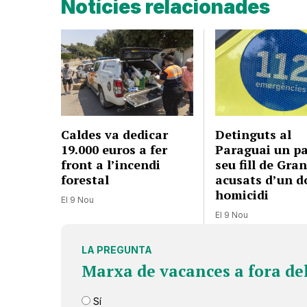
Notícies relacionades
Caldes va dedicar
Detinguts al
19.000 euros a fer
Paraguai un par
front a l’incendi
seu fill de Gran
forestal
acusats d’un d
homicidi
El 9 Nou
El 9 Nou
LA PREGUNTA
Marxa de vacances a fora de
Sí