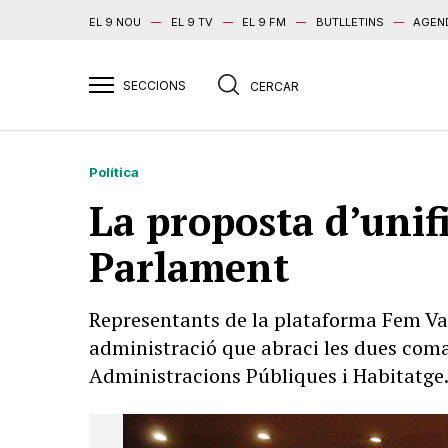
EL 9 NOU
EL 9 TV
EL 9 FM
BUTLLETINS
AGEN
Política
La proposta d’unifi
Parlament
Representants de la plataforma Fem Val
administració que abraci les dues coma
Administracions Públiques i Habitatge