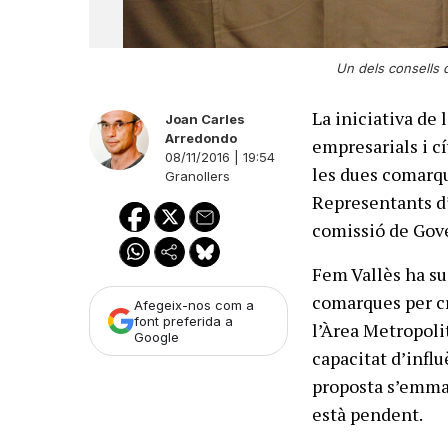
Un dels consells d
La iniciativa de
Joan Carles
Arredondo
empresarials i cí
08/11/2016 | 19:54
les dues comarqu
Granollers
Representants d’
comissió de Gove
Fem Vallès ha su
comarques per cr
Afegeix-nos com a
font preferida a
l’Àrea Metropoli
Google
capacitat d’influ
proposta s’emmarc
està pendent.