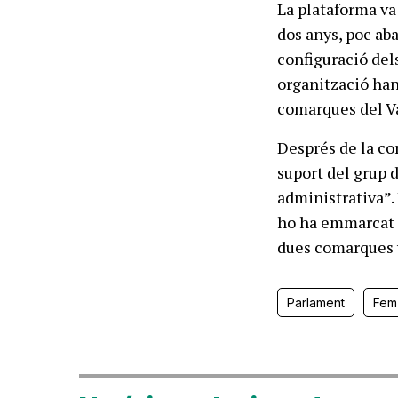
La plataforma va 
dos anys, poc ab
configuració del
organització han
comarques del Val
Després de la co
suport del grup 
administrativa”. 
ho ha emmarcat e
dues comarques 
Parlament
Fem