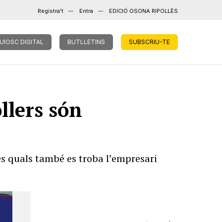
Registra't
Entra
EDICIÓ OSONA RIPOLLÈS
UIOSC DIGITAL
BUTLLETINS
SUBSCRIU-TE
llers són
es quals també es troba l’empresari