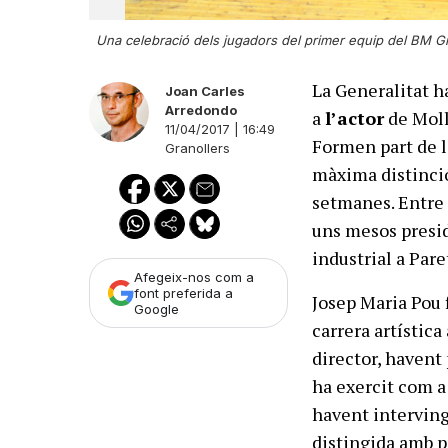
Una celebració dels jugadors del primer equip del BM Gr
La Generalitat h
Joan Carles
Arredondo
a
l’actor
de Mol
11/04/2017 | 16:49
Formen part de l
Granollers
màxima distinció
setmanes. Entre 
uns mesos presid
industrial a Pare
Afegeix-nos com a
font preferida a
Josep Maria Pou 
Google
carrera artística
director, havent
ha exercit com a 
havent intervingu
distingida amb p