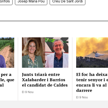
Grifols
Josep Maria Pou
Creu De Sant Jordi
 per a
Junts triarà entre
El foc ha deixa
gle, que
Xalabarder i Barrios
tenir senyor i 
al
el candidat de Caldes
encara li va al
darrere
El 9 Nou
El 9 Nou