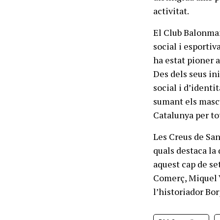
activitat.
El Club Balonman
social i esportiv
ha estat pioner a
Des dels seus in
social i d’identi
sumant els mascu
Catalunya per to
Les Creus de San
quals destaca la
aquest cap de se
Comerç, Miquel V
l’historiador Bor