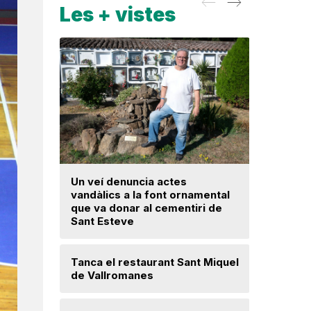
Les + vistes
Un veí denuncia actes
La fiscal
vandàlics a la font ornamental
ja hagi d
que va donar al cementiri de
prejudici
Sant Esteve
Josep Ma
Tanca el restaurant Sant Miquel
Mor a 59 
de Vallromanes
veí de la 
cultura p