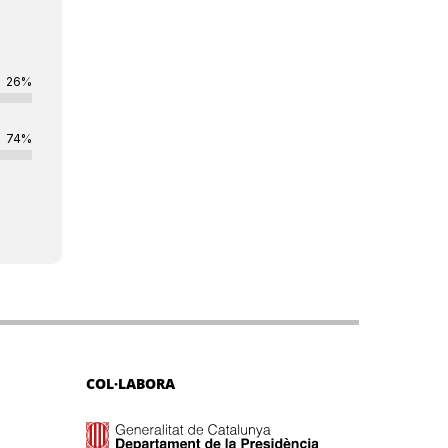
26%
74%
COL·LABORA