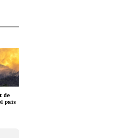
t de
el país