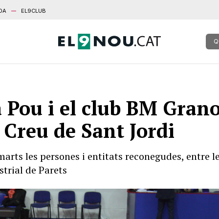
DA
EL9CLUB
Q
a Pou i el club BM Grano
Creu de Sant Jordi
arts les persones i entitats reconegudes, entre l
strial de Parets