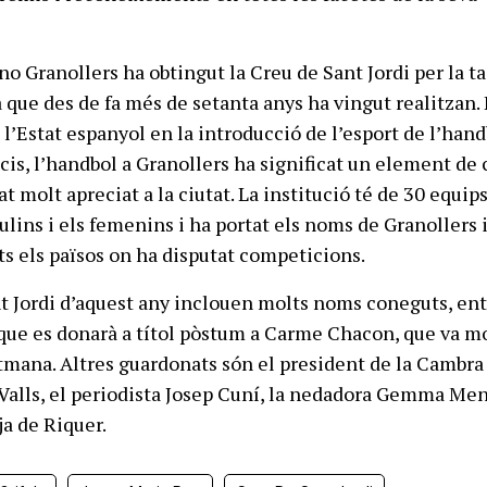
o Granollers ha obtingut la Creu de Sant Jordi per la t
a que des de fa més de setanta anys ha vingut realitzan. 
 l’Estat espanyol en la introducció de l’esport de l’hand
icis, l’handbol a Granollers ha significat un element de
tat molt apreciat a la ciutat. La institució té de 30 equips
lins i els femenins i ha portat els noms de Granollers 
ts els països on ha disputat competicions.
t Jordi d’aquest any inclouen molts noms coneguts, ent
 que es donarà a títol pòstum a Carme Chacon, que va m
tmana. Altres guardonats són el president de la Cambra
alls, el periodista Josep Cuní, la nedadora Gemma Men
ja de Riquer.