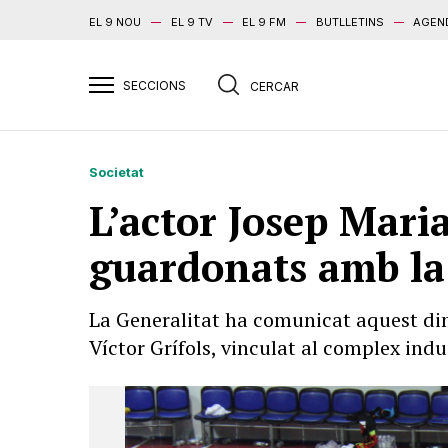
EL 9 NOU
EL 9 TV
EL 9 FM
BUTLLETINS
AGEN
Societat
L’actor Josep Mari
guardonats amb la 
La Generalitat ha comunicat aquest dim
Víctor Grífols, vinculat al complex indu