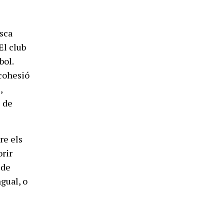
asca
El club
bol.
 cohesió
,
i de
re els
orir
 de
gual, o