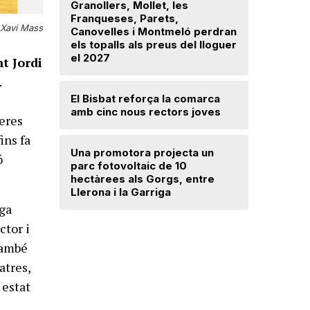
Granollers, Mollet, les
Franqueses, Parets,
Troben u
Xavi Mass
Canovelles i Montmeló perdran
avançat 
els topalls als preus del lloguer
Santa Mar
el 2027
t Jordi
.
Mercè Lli
El Bisbat reforça la comarca
intenció 
a
amb cinc nous rectors joves
provision
peres
fins fa
Una promotora projecta un
El Vallès
ó
parc fotovoltaic de 10
5.000 exp
hectàrees als Gorgs, entre
regularit
Llerona i la Garriga
"Friso p
treballar
rga
ctor i
També
atres,
 estat