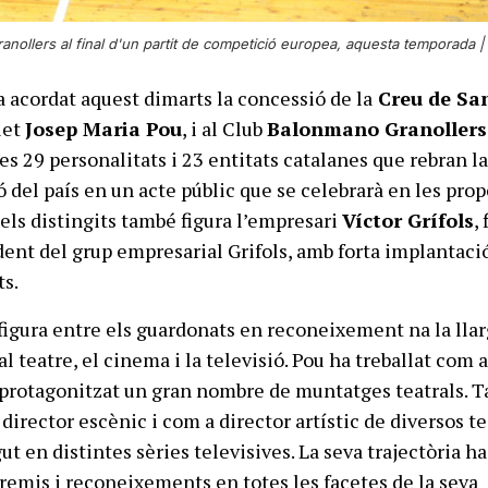
anollers al final d'un partit de competició europea, aquesta temporada |
a acordat aquest dimarts la concessió de la
Creu de San
let
Josep Maria Pou
, i al Club
Balonmano Granollers
es 29 personalitats i 23 entitats catalanes que rebran l
 del país en un acte públic que se celebrarà en les pro
els distingits també figura l’empresari
Víctor Grífols
, 
ent del grup empresarial Grifols, amb forta implantaci
ts.
figura entre els guardonats en reconeixement na la lla
 al teatre, el cinema i la televisió. Pou ha treballat com a
 protagonitzat un gran nombre de muntatges teatrals. 
director escènic i com a director artístic de diversos te
t en distintes sèries televisives. La seva trajectòria ha
remis i reconeixements en totes les facetes de la seva