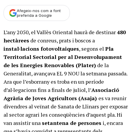
Afegeix-nos com a font
preferida a Google
L’any 2050, el Vallès Oriental haurà de destinar
480
hectàrees
de conreus, prats i boscos a
instal·lacions fotovoltaiques
, segons el
Pla
Territorial Sectorial per al Desenvolupament
de les Energies Renovables (Plater)
de la
Generalitat, avançava EL 9 NOU la setmana passada.
Ara que l’esborrany es troba en un període
d’al·legacions fins a finals de juliol, l’
Associació
Agrària de Joves Agricultors (Asaja)
es va reunir
divendres al veïnat de Sanata de Llinars per exposar
al sector agrari les conseqüències d’aquest pla. Hi
van assistir una
setantena de persones
i, encara
que s’havia convidat a representants dels