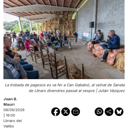
La trobada de pagesos es va fer a Can Gabatxó, al veïnat de Sanata
de Llinars divendres passat al vespre |
Julián Vázquez
Joan B.
Mauri
08/06/2026
| 16:00
Llinars del
Vallès