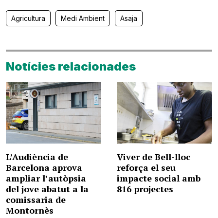
Agricultura
Medi Ambient
Asaja
Notícies relacionades
L’Audiència de
Viver de Bell-lloc
Barcelona aprova
reforça el seu
ampliar l’autòpsia
impacte social amb
del jove abatut a la
816 projectes
comissaria de
Montornès