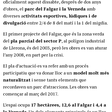
oficialment aquest dissabte, després de dos anys
d’obres, el
parc del Falgar i la Verneda
amb
diverses a
ctivitats esportives, lúdiques i de
divulgació
entre 2/4 de 8 del matí i la 1 del migdia.
El primer projecte del Falgar, que és la zona verda
del
pla parcial del sector P
, al polígon industrial
de Llerona, és del 2003, però les obres es van aturar
l’any 2008, en part per la crisi.
El pla d’actuació es va refer amb un procés
participatiu que va donar lloc a un
model molt més
naturalitzat
i sense tants elements que
recordaven un parc d’atraccions. Les obres van
començar al març del 2017.
L’espai ocupa
17 hectàrees, 12,6 al Falgar i 4,4 a
la Verneda
. Un dels elements principals és un llac