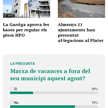
La Garriga aprova les
Almenys 11
bases per regular els
ajuntaments han
pisos HPO
presentat
al·legacions al Plater
LA PREGUNTA
Marxa de vacances a fora del
seu municipi aquest agost?
Sí
26%
No
74%