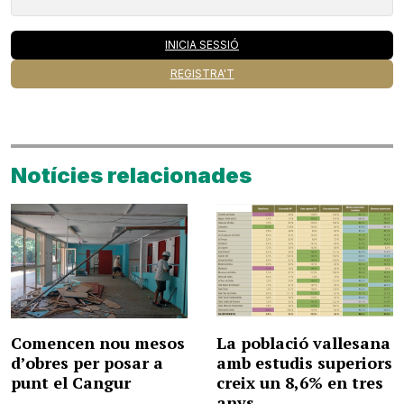
INICIA SESSIÓ
REGISTRA'T
Notícies relacionades
Comencen nou mesos
La població vallesana
d’obres per posar a
amb estudis superiors
punt el Cangur
creix un 8,6% en tres
anys