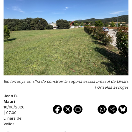
Els terrenys on s’ha de construir la segona escola bressol de Llinars
|
Griselda Escrigas
Joan B.
Mauri
10/06/2026
| 07:00
Llinars del
Vallès