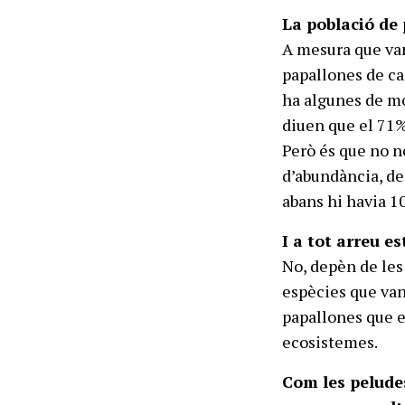
La població de 
A mesura que van
papallones de ca
ha algunes de mol
diuen que el 71%
Però és que no n
d’abundància, de
abans hi havia 1
I a tot arreu es
No, depèn de les
espècies que van
papallones que e
ecosistemes.
Com les peludes