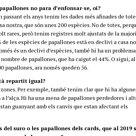
papallones no para d’enfonsar-se, oi?
 passant els anys tenim les dades més afinades de tote
sa nostra, que són unes 200 espècies. No de totes, perq
t rares, però tenim registres molt ajustats de la majori
 de les espècies de papallones està en declivi a casa no
omés és un declivi d’espècies, també hi ha un problema
 nombre de papallones, que ha caigut el 44%. O sigui, al
00 papallones, ara només queden 56.
tà repartit igual?
 zones. Per exemple, també tenim clar que hi ha algune
 a l’alça. Hi ha una mena de papallones perdedores i alt
stan guanyant amb els canvis que estan afectant els
 del suro o les papallones dels cards, que al 2019 