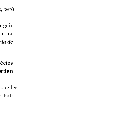
, però
puguin
’hi ha
ria de
ècies
erden
 que les
. Pots