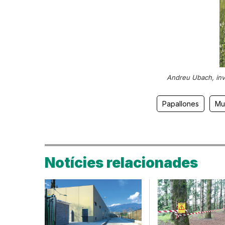
Andreu Ubach, inve
Papallones
Mu
Notícies relacionades