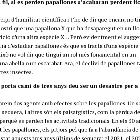
 fil, si es perden papallones s’acabaran perdent fl
ncipi d’humilitat científica i t’he de dir que encara no t
mostri que una papallona X que ha desaparegut en un llo
rició d’una altra espècie X… Però evidentment el sugg
cia d’estudiar papallones és que es tracta d’una espècie 
 això no vol dir que tingui un rol més fonamental en un
na abella o un escarabat. Ara, el declivi de papallones 
tres insectes.
porta camí de tres anys deu ser un desastre per a 
parem dos agents amb efectes sobre les papallones. Un s
 sequera, i altres són els paisatgístics, com la pèrdua de
perquè es perden les activitats tradicionals. En els 30 
les papallones, els pitjors pel que fa a l’abundància de
tat aquests tres anys últims de sequera: el 2021, el 202