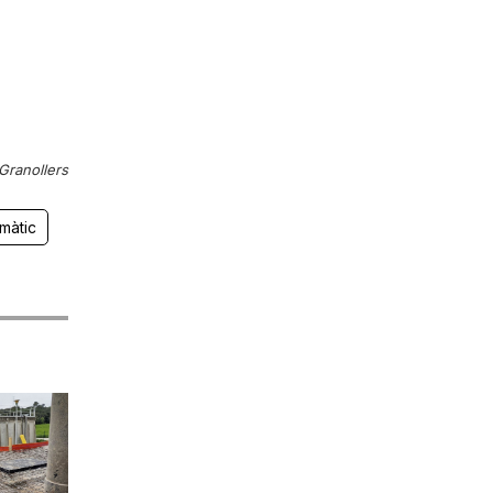
Granollers
màtic