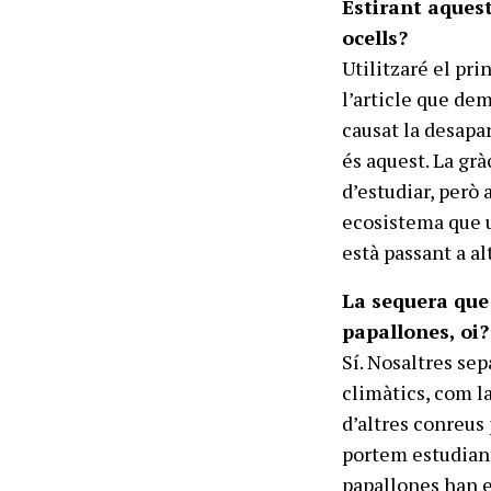
Estirant aquest
ocells?
Utilitzaré el pri
l’article que de
causat la desapa
és aquest. La grà
d’estudiar, però
ecosistema que u
està passant a al
La sequera que 
papallones, oi?
Sí. Nosaltres se
climàtics, com la
d’altres conreus 
portem estudiant 
papallones han es