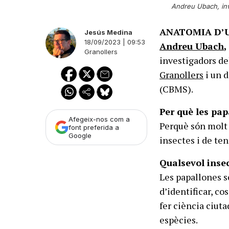
Andreu Ubach, inv
ANATOMIA D’U
Jesús Medina
18/09/2023 | 09:53
Andreu Ubach
,
Granollers
investigadors d
Granollers
i un 
(CBMS).
Per què les pap
Afegeix-nos com a
Perquè són molt s
font preferida a
Google
insectes i de ten
Qualsevol insec
Les papallones s
d’identificar, co
fer ciència ciut
espècies.