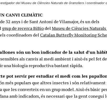
estigador del Museu de Ciències Naturals de Granollers i coordinador 
N CANVI CLIMÀTIC
de 32 anys i de Sant Antoni de Vilamajor, és un dels
el
grup de recerca BiBio
del
Museu de Ciències Naturals
dels coordinadors del
Catalan Butterfly Monitoring Sc
allones són un bon indicador de la salut d’un hàbi
ensibles als canvis al medi ambient i això és pel fet de
ir una biologia reproductiva bastant ràpida.
te pot servir per estudiar el medi com les papallo
ón més populars que altres insectes i són relativament 
sa que les converteix en un grup model. Això és bàsic pe
adana amb indicadors, és necessari que la gent conegui l