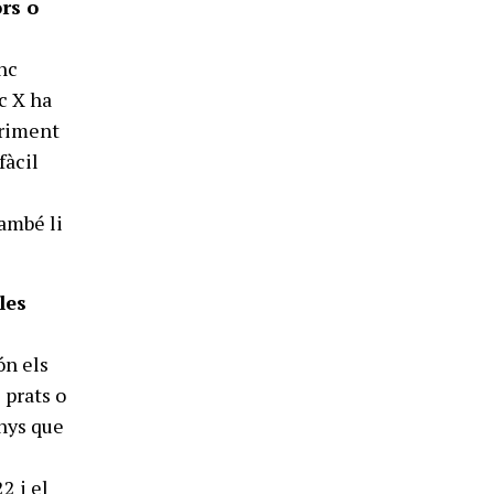
ors o
inc
c X ha
eriment
fàcil
també li
les
ón els
 prats o
anys que
2 i el