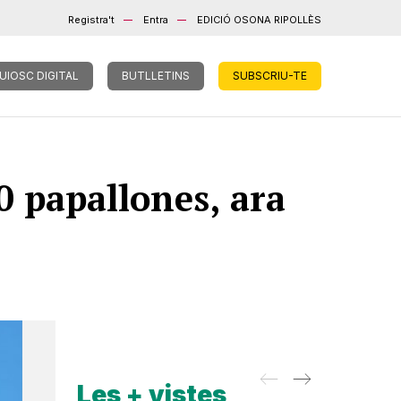
Registra't
Entra
EDICIÓ OSONA RIPOLLÈS
UIOSC DIGITAL
BUTLLETINS
SUBSCRIU-TE
0 papallones, ara
Les + vistes