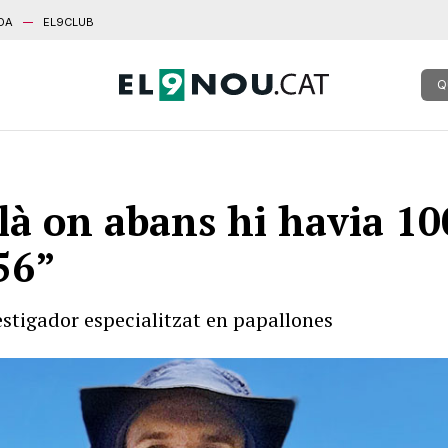
DA
EL9CLUB
Q
à on abans hi havia 10
56”
estigador especialitzat en papallones