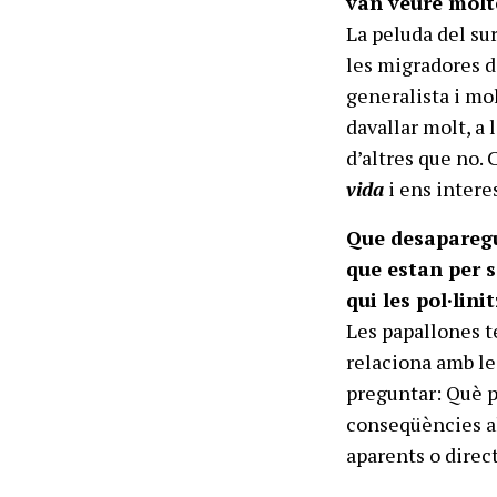
van veure molt
La peluda del su
les migradores d
generalista i mol
davallar molt, a 
d’altres que no.
vida
i ens intere
Que desaparegu
que estan per s
qui les pol·lin
Les papallones t
relaciona amb les
preguntar: Què p
conseqüències al
aparents o direc