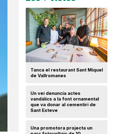
Tanca el restaurant Sant Miquel
Troben u
de Vallromanes
avançat 
Santa Mar
Un veí denuncia actes
vandàlics a la font ornamental
Mercè Lli
que va donar al cementiri de
intenció 
Sant Esteve
provision
Una promotora projecta un
Detinguts
parc fotovoltaic de 10
el seu fi