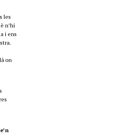
s les
uè n’hi
a i ens
stra.
là on
s
res
se’n