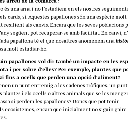
es arreu de la comarca?
ro és una arna i no l’estudiem en els nostres seguiments
els cards, sí. Aquestes papallones són una espècie molt
t resilient als canvis. Encara que les seves poblacions 
l’any següent pot recuperar-se amb facilitat. En canvi, n
 Cada papallona té el que nosaltres anomenem una
histò
ssa molt estudiar-ho.
in papallones vol dir també un impacte en les esp
ota i per sobre d’elles? Per exemple, plantes que p
itzi fins a ocells que perden una opció d’aliment?
enen un punt entremig a les cadenes tròfiques, un punt
 plantes i els ocells o altres animals que se les mengen
assa si perdem les papallones? Doncs que pot tenir
s ecosistemes, encara que inicialment no siguin gaire
tes.