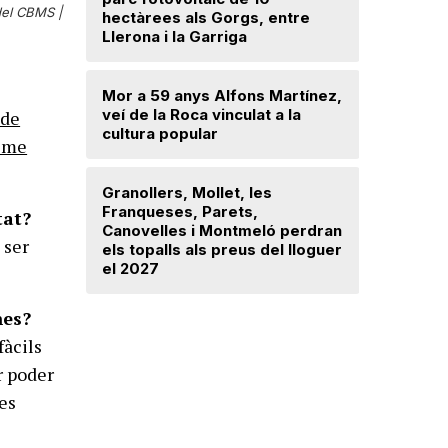
del CBMS |
hectàrees als Gorgs, entre
d’un dobl
Llerona i la Garriga
Saplex de
Mor a 59 anys Alfons Martínez,
equipar l
veí de la Roca vinculat a la
 de
Canovell
cultura popular
heme
Desnonen 
Granollers, Mollet, les
de la cas
Franqueses, Parets,
viuen a V
tat?
Canovelles i Montmeló perdran
 ser
els topalls als preus del lloguer
el 2027
nes?
fàcils
r poder
es