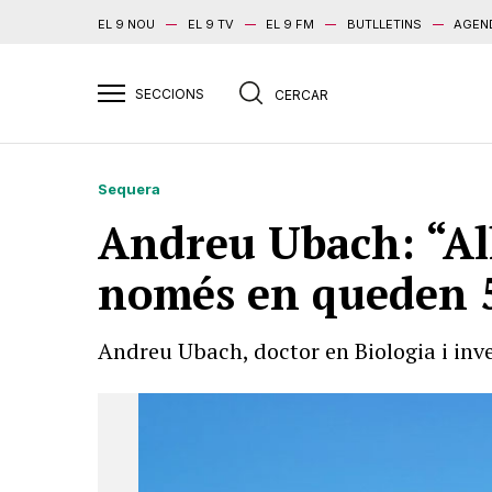
EL 9 NOU
EL 9 TV
EL 9 FM
BUTLLETINS
AGEN
Sequera
Andreu Ubach: “All
només en queden 
Andreu Ubach, doctor en Biologia i inv