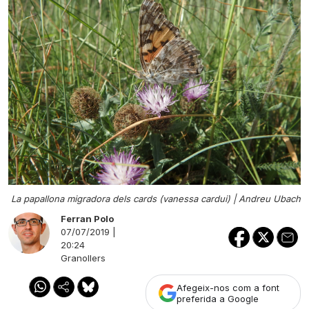
La papallona migradora dels cards (vanessa cardui) |
Andreu Ubach
Ferran Polo
07/07/2019 |
20:24
Granollers
Afegeix-nos com a font
preferida a Google