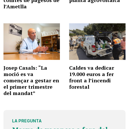
collites de pagesos de
planta agrovoltaica
l’Ametlla
Josep Casals: “La
Caldes va dedicar
moció es va
19.000 euros a fer
començar a gestar en
front a l’incendi
el primer trimestre
forestal
del mandat”
LA PREGUNTA