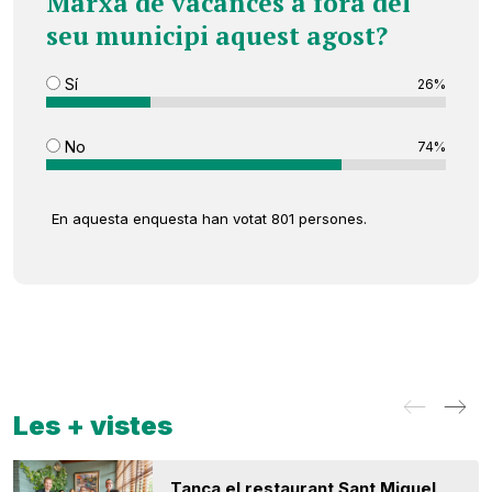
Marxa de vacances a fora del
seu municipi aquest agost?
Sí
26%
No
74%
En aquesta enquesta han votat 801 persones.
Les + vistes
Tanca el restaurant Sant Miquel