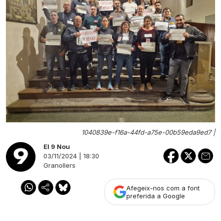
1040839e-f16a-44fd-a75e-00b59eda9ed7 |
El 9 Nou
03/11/2024 | 18:30
Granollers
Afegeix-nos com a font
preferida a Google