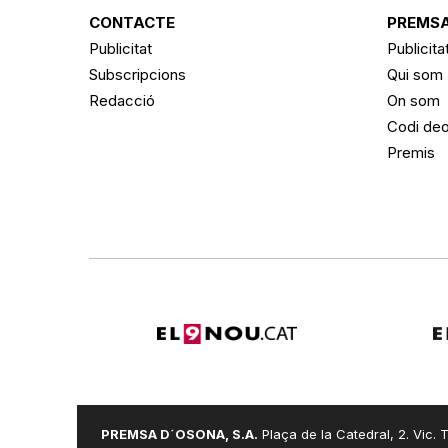
CONTACTE
PREMSA
Publicitat
Publicita
Subscripcions
Qui som
Redacció
On som
Codi deo
Premis
PREMSA D´OSONA, S.A.
Plaça de la Catedral, 2. Vic. T