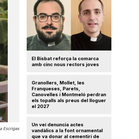
Una prom
El Bisbat reforça la comarca
parc foto
amb cinc nous rectors joves
hectàrees
Llerona i 
Granollers, Mollet, les
Franqueses, Parets,
La fiscal
Canovelles i Montmeló perdran
ja hagi d
els topalls als preus del lloguer
prejudici
el 2027
Josep Ma
Un veí denuncia actes
a Escrigas
Troben u
vandàlics a la font ornamental
avançat 
que va donar al cementiri de