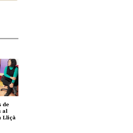
s de
 al
 Lliçà