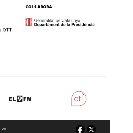
COL·LABORA
ma OTT
0 20