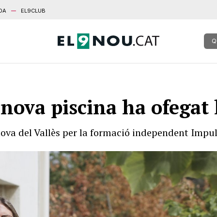
DA
EL9CLUB
Q
nova piscina ha ofegat
anova del Vallès per la formació independent Imp