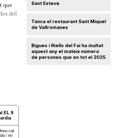
Santa Mar
Sant Esteve
t que
des del
Un incend
Tanca el restaurant Sant Miquel
Navarra d
de Vallromanes
desallotj
Bigues i Riells del Fai ha multat
Mercè Lli
aquest any el mateix número
intenció 
de persones que en tot el 2025
provision