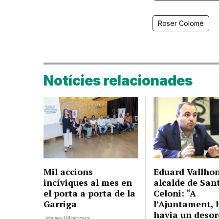
Roser Colomé
Notícies relacionades
Mil accions
Eduard Vallhon
incíviques al mes en
alcalde de San
el porta a porta de la
Celoni: “A
Garriga
l’Ajuntament, 
havia un desor
Josep Villarroya