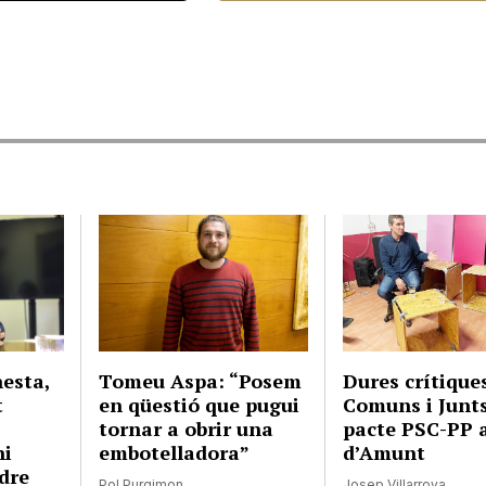
esta,
Tomeu Aspa: “Posem
Dures crítique
t
en qüestió que pugui
Comuns i Junts
tornar a obrir una
pacte PSC-PP a
hi
embotelladora”
d’Amunt
dre
Pol Purgimon
Josep Villarroya