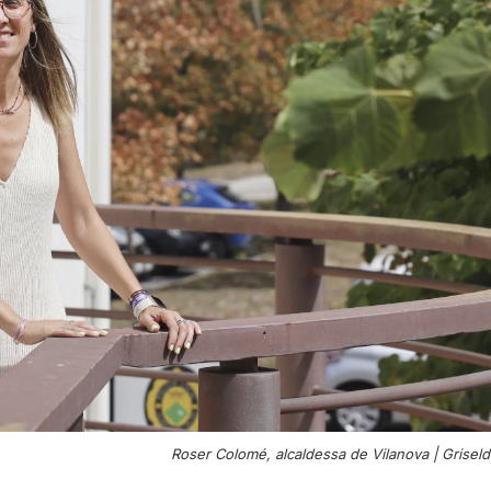
Roser Colomé, alcaldessa de Vilanova |
Griseld