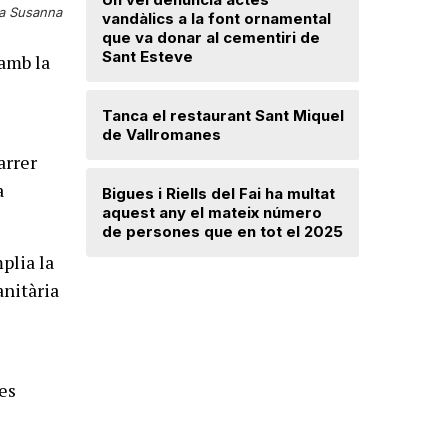
a Susanna
Troben u
vandàlics a la font ornamental
avançat 
que va donar al cementiri de
Santa Mar
Sant Esteve
 amb la
Un incend
Tanca el restaurant Sant Miquel
Navarra d
de Vallromanes
desallotj
arrer
a
Bigues i Riells del Fai ha multat
Mercè Lli
aquest any el mateix número
intenció 
de persones que en tot el 2025
provision
plia la
anitària
des