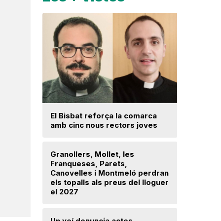
Una prom
El Bisbat reforça la comarca
parc foto
amb cinc nous rectors joves
hectàrees
Llerona i 
Granollers, Mollet, les
Franqueses, Parets,
La fiscal
Canovelles i Montmeló perdran
ja hagi d
els topalls als preus del lloguer
prejudici
el 2027
Josep Ma
Un veí denuncia actes