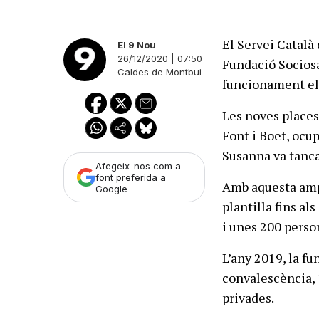
El Servei Català
El 9 Nou
26/12/2020 | 07:50
Fundació Sociosa
Caldes de Montbui
funcionament el 
Les noves places 
Font i Boet, ocu
Susanna va tancar
Afegeix-nos com a
font preferida a
Amb aquesta ampli
Google
plantilla fins al
i unes 200 person
L’any 2019, la f
convalescència, 1
privades.