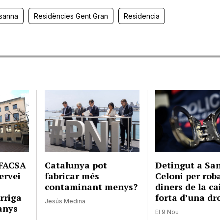
usanna
Residències Gent Gran
Residencia
-FACSA
Catalunya pot
Detingut a Sa
ervei
fabricar més
Celoni per rob
contaminant menys?
diners de la ca
rriga
forta d’una dr
Jesús Medina
 anys
El 9 Nou