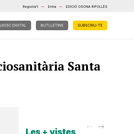
Registra't
Entra
EDICIÓ OSONA RIPOLLÈS
UIOSC DIGITAL
BUTLLETINS
SUBSCRIU-TE
ciosanitària Santa
Les + vistes