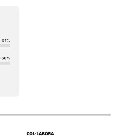
34%
66%
COL·LABORA