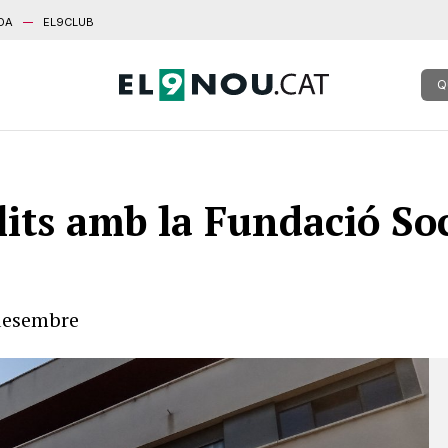
DA
EL9CLUB
Q
llits amb la Fundació So
 desembre