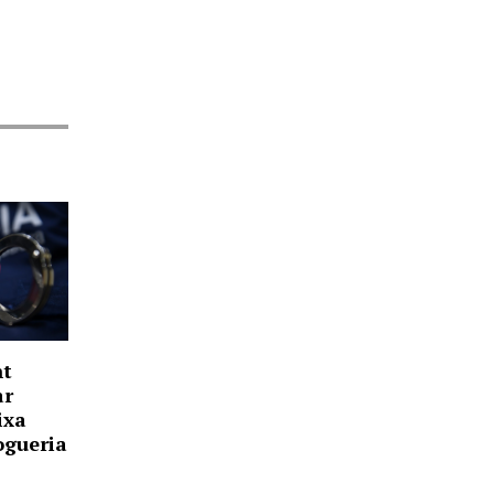
nt
ar
ixa
ogueria