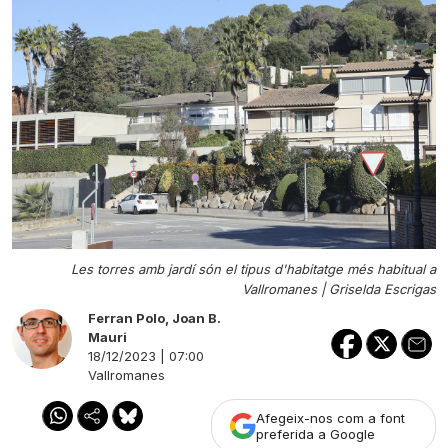
Les torres amb jardí són el tipus d'habitatge més habitual a
Vallromanes |
Griselda Escrigas
Ferran Polo
,
Joan B.
Mauri
18/12/2023 | 07:00
Vallromanes
Afegeix-nos com a font
preferida a Google