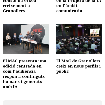
consolida el seu
en la irrupció de la IA
creixement a
en l’àmbit
Granollers
comunicatiu
El MAC presenta una
El MAC de Granollers
edició centrada en
creix en nous perfils i
com l’audiència
públic
respon a continguts
humans i generats
amb IA