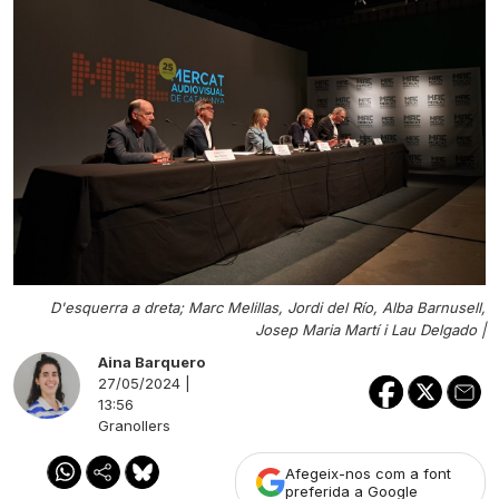
D'esquerra a dreta; Marc Melillas, Jordi del Río, Alba Barnusell,
Josep Maria Martí i Lau Delgado |
Aina Barquero
27/05/2024 |
13:56
Granollers
Afegeix-nos com a font
preferida a Google