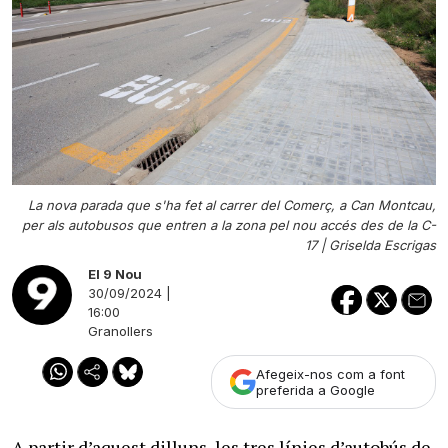
La nova parada que s'ha fet al carrer del Comerç, a Can Montcau,
per als autobusos que entren a la zona pel nou accés des de la C-
17 |
Griselda Escrigas
El 9 Nou
30/09/2024 |
16:00
Granollers
Afegeix-nos com a font
preferida a Google
A partir d’aquest dilluns, les tres línies d’autobús de