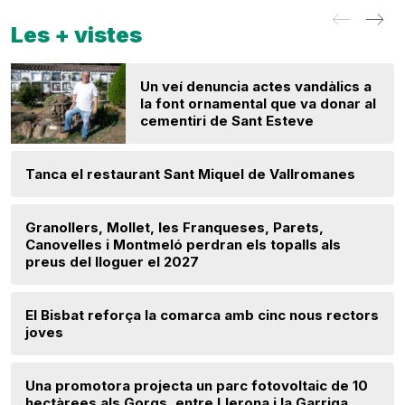
Les + vistes
Un veí denuncia actes vandàlics a
la font ornamental que va donar al
cementiri de Sant Esteve
Tanca el restaurant Sant Miquel de Vallromanes
Granollers, Mollet, les Franqueses, Parets,
Canovelles i Montmeló perdran els topalls als
preus del lloguer el 2027
El Bisbat reforça la comarca amb cinc nous rectors
joves
Una promotora projecta un parc fotovoltaic de 10
hectàrees als Gorgs, entre Llerona i la Garriga