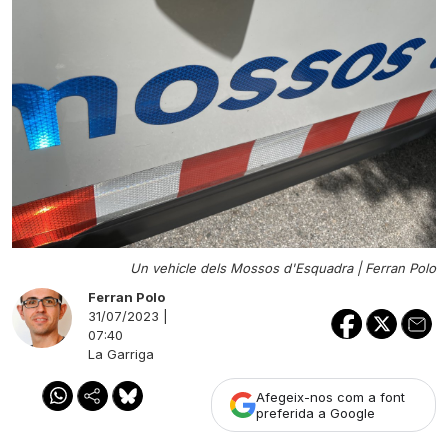
Un vehicle dels Mossos d'Esquadra |
Ferran Polo
Ferran Polo
31/07/2023 |
07:40
La Garriga
Afegeix-nos com a font
preferida a Google