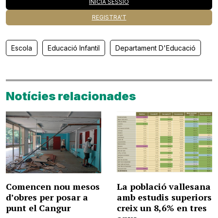
INICIA SESSIÓ
REGISTRA'T
Escola
Educació Infantil
Departament D'Educació
Notícies relacionades
Comencen nou mesos
La població vallesana
d’obres per posar a
amb estudis superiors
punt el Cangur
creix un 8,6% en tres