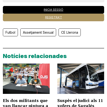
INICIA SESSIÓ
REGISTRA'T
Futbol
Assetjament Sexual
CE Llerona
Notícies relacionades
Els dos militants que
Suspès el judici als 11
van llançar pintura a
xofers de Sagalés