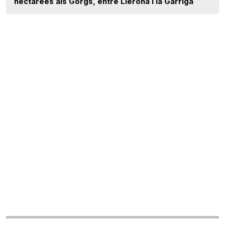
hectàrees als Gorgs, entre Llerona i la Garriga