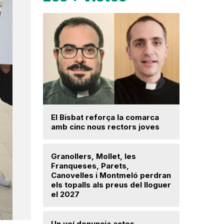
Una prom
El Bisbat reforça la comarca
parc foto
amb cinc nous rectors joves
hectàrees
Llerona i 
Granollers, Mollet, les
Franqueses, Parets,
La fiscal
Canovelles i Montmeló perdran
ja hagi d
els topalls als preus del lloguer
prejudici
el 2027
Josep Ma
Un veí denuncia actes