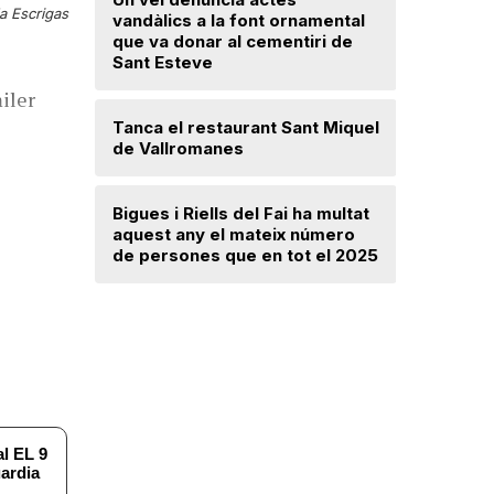
a Escrigas
Troben u
vandàlics a la font ornamental
avançat 
que va donar al cementiri de
Santa Mar
Sant Esteve
iler
Un incend
Tanca el restaurant Sant Miquel
Navarra d
de Vallromanes
desallotj
Bigues i Riells del Fai ha multat
Mercè Lli
aquest any el mateix número
intenció 
de persones que en tot el 2025
provision