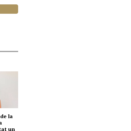
 de la
a
tat un