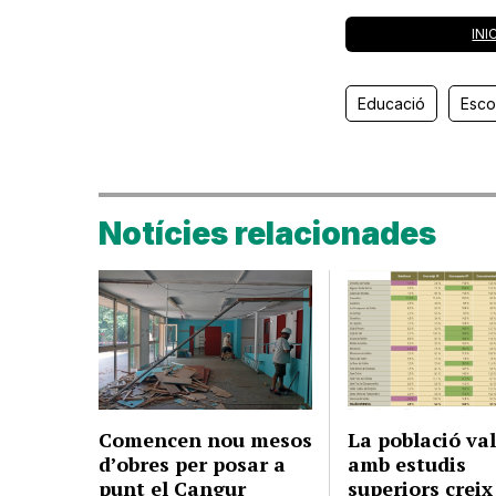
INI
Educació
Esco
Notícies relacionades
Comencen nou mesos
La població va
d’obres per posar a
amb estudis
punt el Cangur
superiors creix