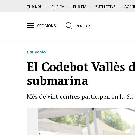
EL 9 NOU
EL 9 TV
EL 9 FM
BUTLLETINS
AGEN
Educació
El Codebot Vallès d
submarina
Més de vint centres participen en la 6a 