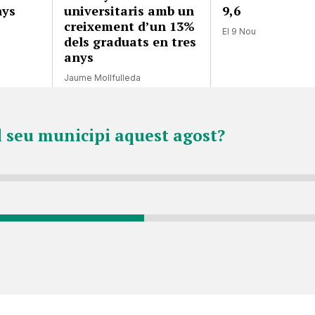
nys
universitaris amb un
9,6
creixement d’un 13%
El 9 Nou
dels graduats en tres
anys
Jaume Mollfulleda
l seu municipi aquest agost?