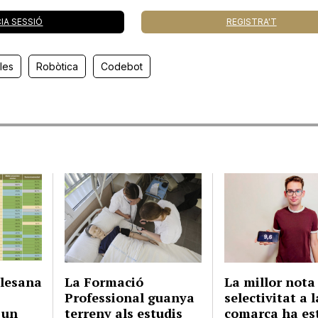
CIA SESSIÓ
REGISTRA'T
les
Robòtica
Codebot
llesana
La Formació
La millor nota
Professional guanya
selectivitat a l
 un
terreny als estudis
comarca ha es