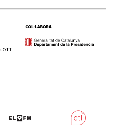
COL·LABORA
ma OTT