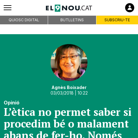
QUIOSC DIGITAL
BUTLLETINS
SUBSCRIU-TE
Agnès Boixader
03/03/2018
| 10:22
Opinió
L’ètica no permet saber si
procedim bé o malament
abans de fer-ho. Només