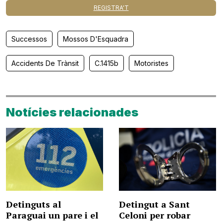
REGISTRA'T
Successos
Mossos D'Esquadra
Accidents De Trànsit
C.1415b
Motoristes
Notícies relacionades
Detinguts al
Detingut a Sant
Paraguai un pare i el
Celoni per robar