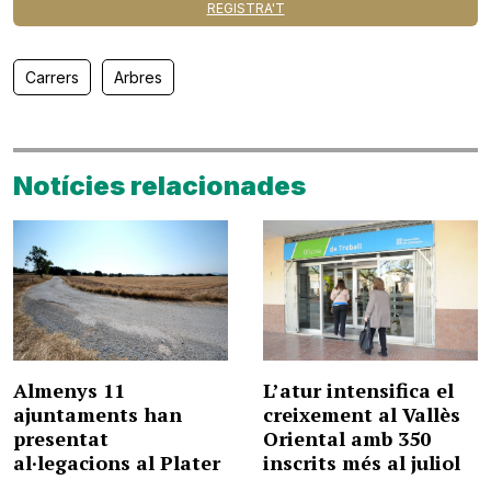
REGISTRA'T
Carrers
Arbres
Notícies relacionades
Almenys 11
L’atur intensifica el
ajuntaments han
creixement al Vallès
presentat
Oriental amb 350
al·legacions al Plater
inscrits més al juliol