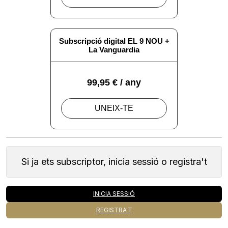
Si ja ets subscriptor, inicia sessió o registra't
INICIA SESSIÓ
REGISTRA'T