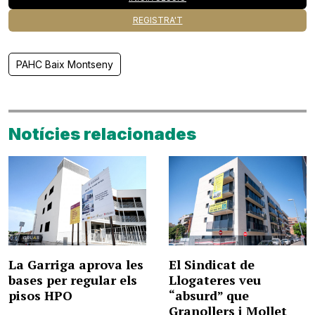
REGISTRA'T
PAHC Baix Montseny
Notícies relacionades
La Garriga aprova les
El Sindicat de
bases per regular els
Llogateres veu
pisos HPO
“absurd” que
Granollers i Mollet