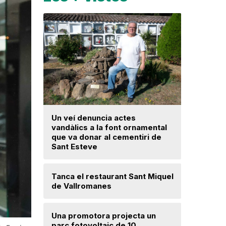
Un veí denuncia actes
La fiscal
vandàlics a la font ornamental
ja hagi d
que va donar al cementiri de
prejudici
Sant Esteve
Josep Ma
Tanca el restaurant Sant Miquel
Mercè Lli
de Vallromanes
intenció 
provision
Una promotora projecta un
parc fotovoltaic de 10
Troben u