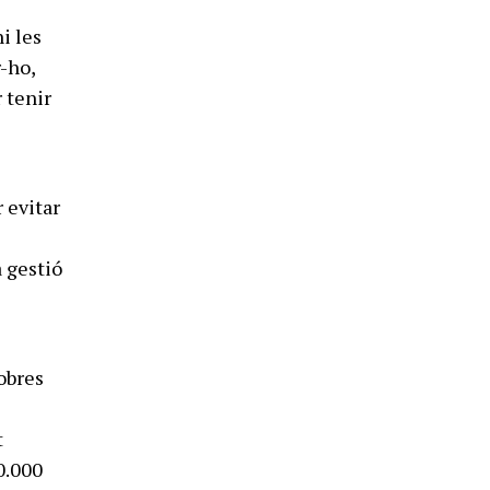
i les
-ho,
r tenir
 evitar
a gestió
 obres
t
0.000