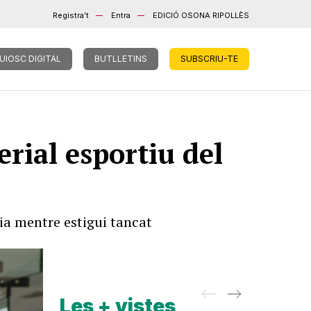
Registra't
Entra
EDICIÓ OSONA RIPOLLÈS
UIOSC DIGITAL
BUTLLETINS
SUBSCRIU-TE
rial esportiu del
cia mentre estigui tancat
Les + vistes