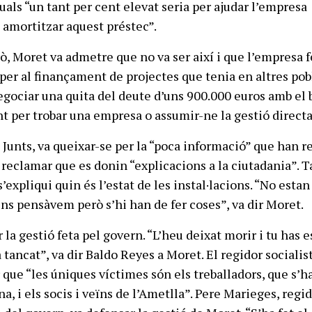
uals “un tant per cent elevat seria per ajudar l’empresa
 amortitzar aquest préstec”.
rò, Moret va admetre que no va ser així i que l’empresa f
 per al finançament de projectes que tenia en altres pob
negociar una quita del deute d’uns 900.000 euros amb el 
nt per trobar una empresa o assumir-ne la gestió directa
 Junts, va queixar-se per la “poca informació” que han r
va reclamar que es donin “explicacions a la ciutadania”.
expliqui quin és l’estat de les instal·lacions. “No estan
 pensàvem però s’hi han de fer coses”, va dir Moret.
r la gestió feta pel govern. “L’heu deixat morir i tu has e
a tancat”, va dir Baldo Reyes a Moret. El regidor socialis
 que “les úniques víctimes són els treballadors, que s’h
a, i els socis i veïns de l’Ametlla”. Pere Marieges, regi