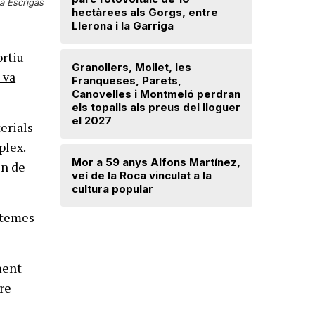
a Escrigas
hectàrees als Gorgs, entre
avançat 
Llerona i la Garriga
Santa Mar
ortiu
Granollers, Mollet, les
Saplex de
 va
Franqueses, Parets,
equipar l
Canovelles i Montmeló perdran
Canovell
els topalls als preus del lloguer
el 2027
terials
Detingut 
plex.
robar din
Mor a 59 anys Alfons Martínez,
d’una dr
en de
veí de la Roca vinculat a la
cultura popular
istemes
ment
tre