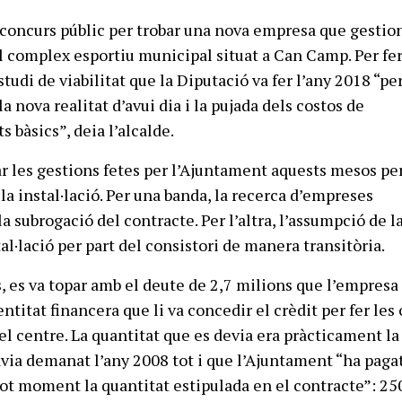
concurs públic per trobar una nova empresa que gestion
el complex esportiu municipal situat a Can Camp. Per fer
estudi de viabilitat que la Diputació va fer l’any 2018 “pe
a nova realitat d’avui dia i la pujada dels costos de
 bàsics”, deia l’alcalde.
r les gestions fetes per l’Ajuntament aquests mesos per
la instal·lació. Per una banda, la recerca d’empreses
a subrogació del contracte. Per l’altra, l’assumpció de l
tal·lació per part del consistori de manera transitòria.
s, es va topar amb el deute de 2,7 milions que l’empresa
titat financera que li va concedir el crèdit per fer les
el centre. La quantitat que es devia era pràcticament la
via demanat l’any 2008 tot i que l’Ajuntament “ha paga
ot moment la quantitat estipulada en el contracte”: 25