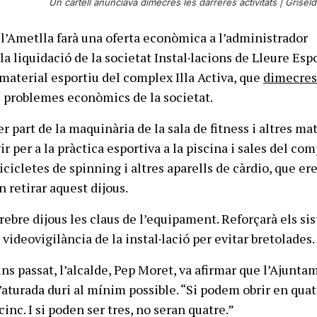
Un cartell anunciava dimecres les darreres activitats |
Griseld
l’Ametlla farà una oferta econòmica a l’administrador
la liquidació de la societat Instal·lacions de Lleure Esp
 material esportiu del complex Illa Activa, que
dimecres
 problemes econòmics de la societat.
per part de la maquinària de la sala de fitness i altres ma
ir per a la pràctica esportiva a la piscina i sales del com
icicletes de spinning i altres aparells de càrdio, que er
n retirar aquest dijous.
rebre dijous les claus de l’equipament. Reforçarà els s
 videovigilància de la instal·lació per evitar bretolades.
uns passat, l’alcalde, Pep Moret, va afirmar que l’Ajunta
l’aturada duri al mínim possible. “Si podem obrir en qua
inc. I si poden ser tres, no seran quatre.”