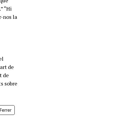
 que
.” “Hi
r-nos la
el
art de
t de
ts sobre
Ferrer