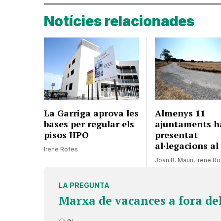
Notícies relacionades
La Garriga aprova les
Almenys 11
bases per regular els
ajuntaments h
pisos HPO
presentat
al·legacions al
Irene Rofes
Joan B. Mauri
,
Irene R
LA PREGUNTA
Marxa de vacances a fora de