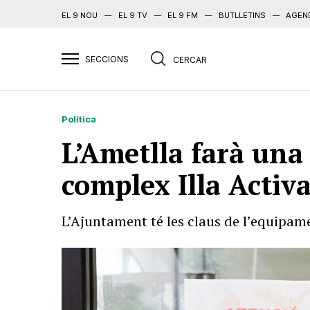
EL 9 NOU
EL 9 TV
EL 9 FM
BUTLLETINS
AGEN
Política
L’Ametlla farà una
complex Illa Activ
L’Ajuntament té les claus de l’equipame