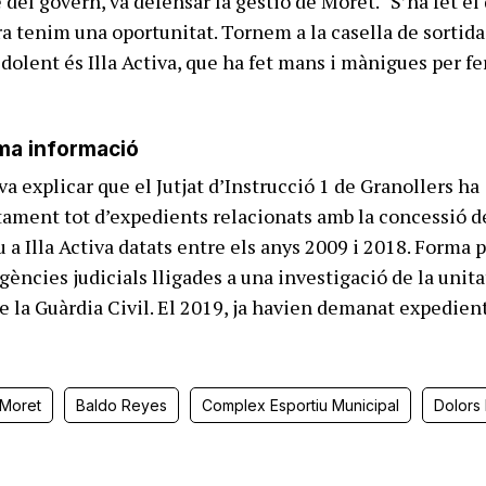
del govern, va defensar la gestió de Moret. “S’ha fet el
ara tenim una oportunitat. Tornem a la casella de sortida
 dolent és Illa Activa, que ha fet mans i mànigues per fe
ama informació
va explicar que el Jutjat d’Instrucció 1 de Granollers ha
ntament tot d’expedients relacionats amb la concessió d
a Illa Activa datats entre els anys 2009 i 2018. Forma p
gències judicials lligades a una investigació de la unita
de la Guàrdia Civil. El 2019, ja havien demanat expedien
Moret
Baldo Reyes
Complex Esportiu Municipal
Dolors 