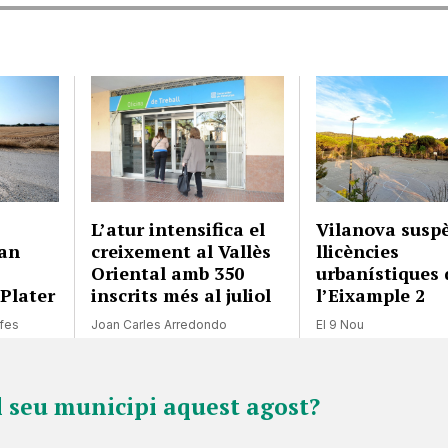
L’atur intensifica el
Vilanova suspè
an
creixement al Vallès
llicències
Oriental amb 350
urbanístiques 
 Plater
inscrits més al juliol
l’Eixample 2
ofes
Joan Carles Arredondo
El 9 Nou
l seu municipi aquest agost?