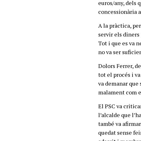
euros/any, dels q
concessionària a
A la pràctica, pe
servir els diners
Tot i que es va 
no va ser suficie
Dolors Ferrer, de
tot el procés i 
va demanar que s’
malament com ens
El PSC va critica
l’alcalde que l’h
també va afirmar
quedat sense fein