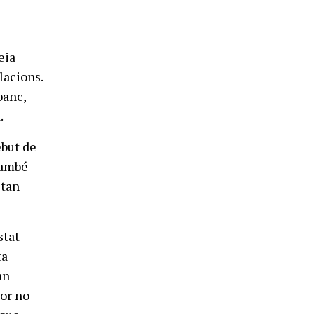
eia
lacions.
banc,
.
ebut de
 També
 tan
stat
ta
an
dor no