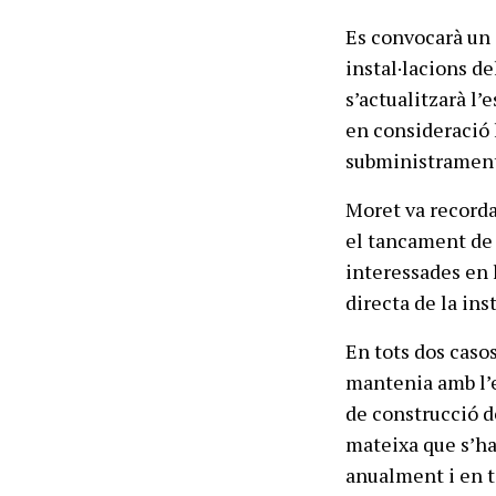
Es convocarà un 
instal·lacions d
s’actualitzarà l’
en consideració l
subministraments
Moret va recorda
el tancament de 
interessades en l
directa de la ins
En tots dos caso
mantenia amb l’en
de construcció d
mateixa que s’ha
anualment i en t