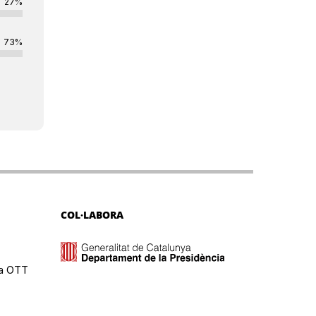
27%
73%
COL·LABORA
ma OTT