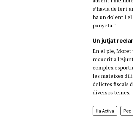
adscrit i membre 
s’havia de fer i 
ha un dolent i el
punyeta.”
Un jutjat recl
En el ple, Moret 
requerit a l’Aju
complex esportiu 
les mateixes dili
delictes fiscals 
diversos temes.
Illa Activa
Pep 