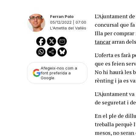
L’Ajuntament de 
Ferran Polo
05/12/2022 | 07:00
concursal que fa 
L'Ametlla del Vallès
Illa per comprar
tancar
arran dels
L’oferta es farà 
que es feien serv
Afegeix-nos com a
No hi haurà les b
font preferida a
Google
rènting i ja es va
L’Ajuntament va 
de seguretat i de
En el ple de dill
treballa perquè 
mesos, no seran c