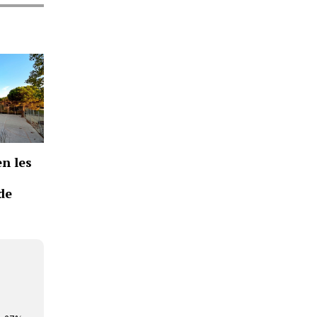
n les
de