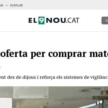
DA
EL9CLUB
Q
 oferta per comprar mate
a
nt des de dijous i reforça els sistemes de vigilàn