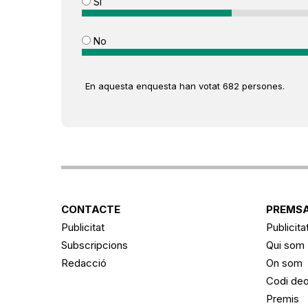
Sí
No
En aquesta enquesta han votat 682 persones.
CONTACTE
PREMSA
Publicitat
Publicita
Subscripcions
Qui som
Redacció
On som
Codi deo
Premis