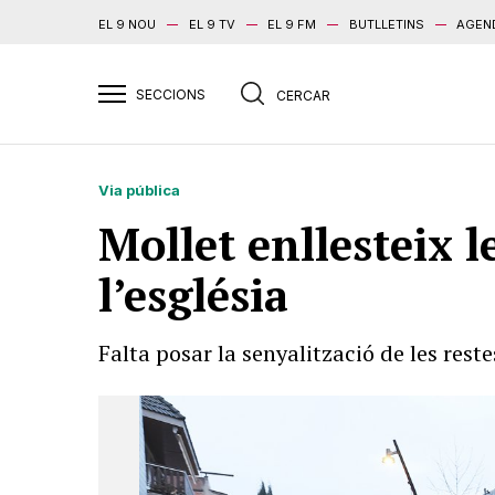
EL 9 NOU
EL 9 TV
EL 9 FM
BUTLLETINS
AGEN
Via pública
Mollet enllesteix l
l’església
Falta posar la senyalització de les rest