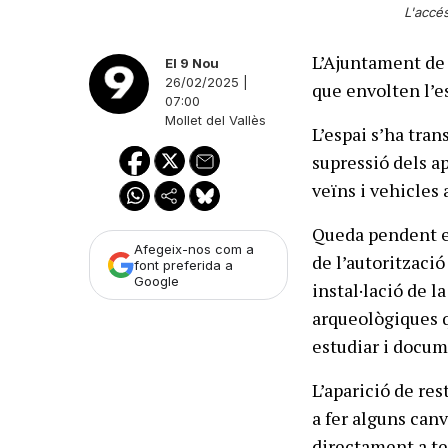
L'accés
L’Ajuntament de 
El 9 Nou
26/02/2025 |
que envolten l’es
07:00
Mollet del Vallès
L’espai s’ha tra
supressió dels a
veïns i vehicles 
Queda pendent el
Afegeix-nos com a
de l’autoritzaci
font preferida a
Google
instal·lació de l
arqueològiques qu
estudiar i docum
L’aparició de res
a fer alguns canv
directament a ter