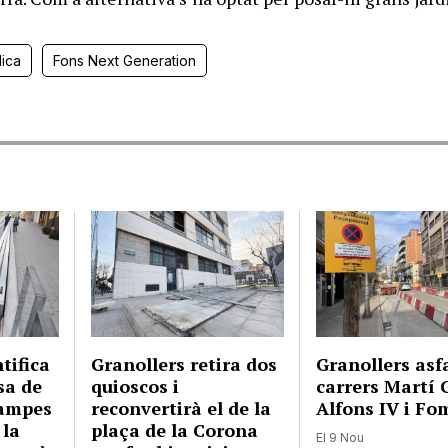
lica
Fons Next Generation
tifica
Granollers retira dos
Granollers asfa
sa de
quioscos i
carrers Martí 
rampes
reconvertirà el de la
Alfons IV i Fo
 la
plaça de la Corona
El 9 Nou