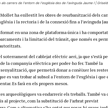
 als carrers de l'entorn de l'església des de l'avinguda Jaume I |
Griseld
Mollet ha enllestit les obres de reurbanització dels car
glésia i la rectoria i de la connexió fins a l’avinguda Ja
nsformat en una zona de plataforma única i ha comportat
parcaments i la limitació del trànsit, que només es per
autoritzats.
 soterrament del cablejat elèctric aeri, ja que s’està p
ó de la companyia elèctrica per poder-ho fer. També la
a senyalització, que permetrà donar a conèixer les reste
e es van trobar al subsol a l’entorn de l’església i que 
entar. Es farà en els propers mesos.
tes arqueològiques va endarrerir els treballs. També va 
is al projecte, com la substitució de l’arbrat previst
ra. Com a alternativa s’ha optat per posar-hi grans jard