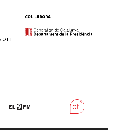
COL·LABORA
ma OTT