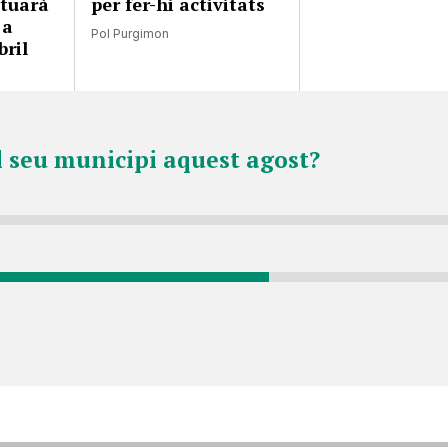
ctuarà
per fer-hi activitats
 a
Pol Purgimon
bril
l seu municipi aquest agost?