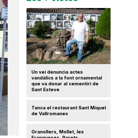
Un veí denuncia actes
La fiscal
vandàlics a la font ornamental
ja hagi d
que va donar al cementiri de
prejudici
Sant Esteve
Josep Ma
Tanca el restaurant Sant Miquel
Mor a 59 
de Vallromanes
veí de la 
cultura p
Granollers, Mollet, les
Franqueses, Parets,
Troben u