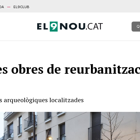
DA
EL9CLUB
Q
es obres de reurbanitzac
es arqueològiques localitzades