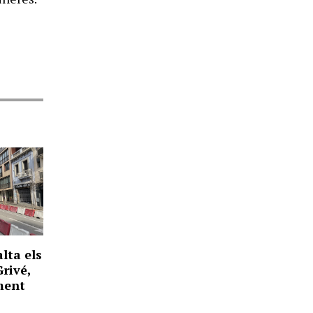
lta els
Grivé,
ment