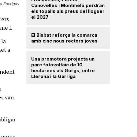
a Escrigas
Canovelles i Montmeló perdran
avançat 
els topalls als preus del lloguer
Santa Mar
el 2027
rers
ume I.
Mercè Lli
El Bisbat reforça la comarca
intenció 
 la
amb cinc nous rectors joves
provision
met a
Una promotora projecta un
El Vallès
parc fotovoltaic de 10
5.000 exp
hectàrees als Gorgs, entre
regularit
endent
Llerona i la Garriga
"Friso p
treballar
s
es van
obligar
ineres.