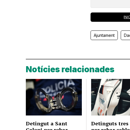
INI
Ajuntament
Da
Notícies relacionades
Detingut a Sant
Detinguts tre
Celoni per robar
per robar cable