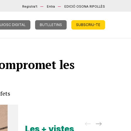
Registra't
Entra
EDICIÓ OSONA RIPOLLÈS
UIOSC DIGITAL
BUTLLETINS
SUBSCRIU-TE
compromet les
 fets
Les + vistes