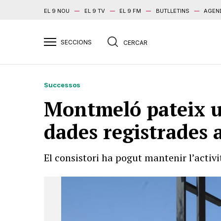
EL 9 NOU
EL 9 TV
EL 9 FM
BUTLLETINS
AGEN
Successos
Montmeló pateix u
dades registrades 
El consistori ha pogut mantenir l’activit