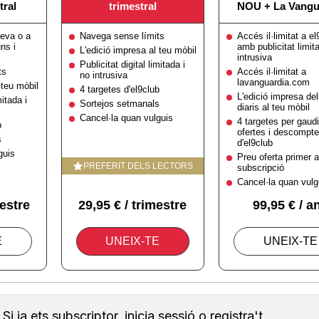
Si ja ets subscriptor, inicia sessió o registra't