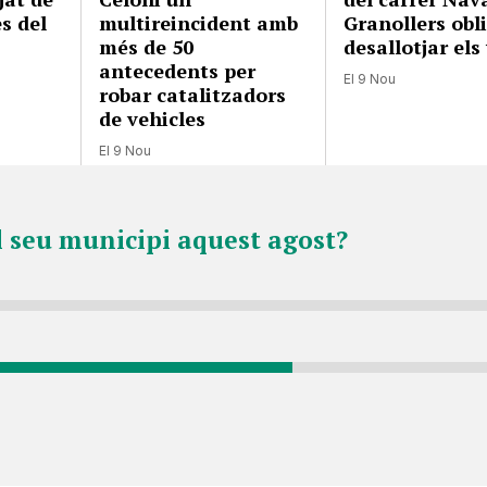
es del
multireincident amb
Granollers obl
més de 50
desallotjar els
antecedents per
El 9 Nou
robar catalitzadors
de vehicles
El 9 Nou
l seu municipi aquest agost?