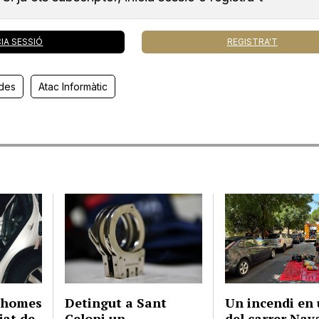
CIA SESSIÓ
REGISTRA'T
des
Atac Informàtic
s homes
Detingut a Sant
Un incendi en 
jat de
Celoni un
del carrer Nav