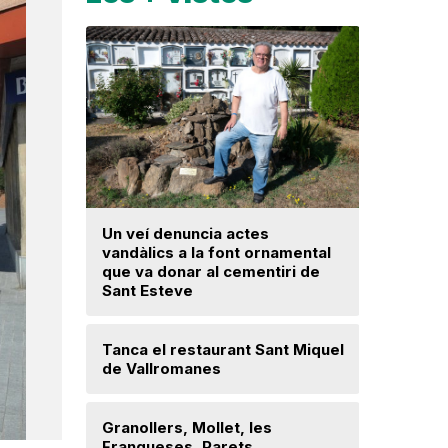
Un veí denuncia actes
La fiscal
vandàlics a la font ornamental
ja hagi d
que va donar al cementiri de
prejudici
Sant Esteve
Josep Ma
Tanca el restaurant Sant Miquel
Mor a 59 
de Vallromanes
veí de la 
cultura p
Granollers, Mollet, les
Franqueses, Parets,
Troben u