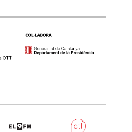
COL·LABORA
ma OTT