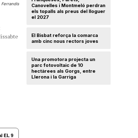
Ferrandis
Canovelles i Montmeló perdran
avançat 
els topalls als preus del lloguer
Santa Mar
el 2027
t
Mercè Lli
El Bisbat reforça la comarca
intenció 
dissabte
amb cinc nous rectors joves
provision
Una promotora projecta un
El Vallès
parc fotovoltaic de 10
5.000 exp
hectàrees als Gorgs, entre
regularit
Llerona i la Garriga
"Friso p
treballar