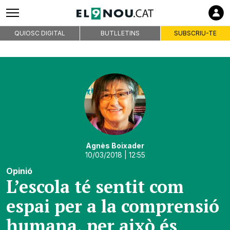
QUIOSC DIGITAL
BUTLLETINS
SUBSCRIU-TE
Agnès Boixader
10/03/2018
| 12:55
Opinió
L’escola té sentit com
espai per a la comprensió
humana, per això és