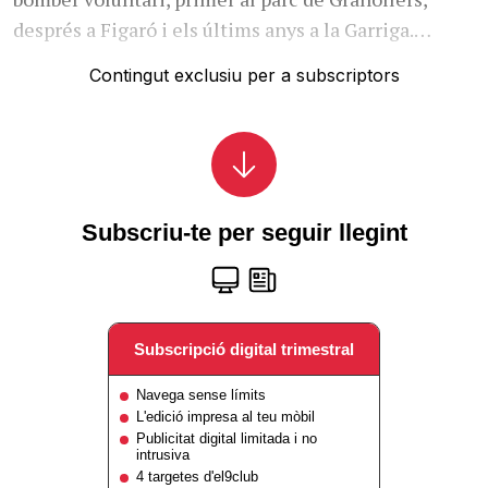
després a Figaró i els últims anys a la Garriga.…
Contingut exclusiu per a subscriptors