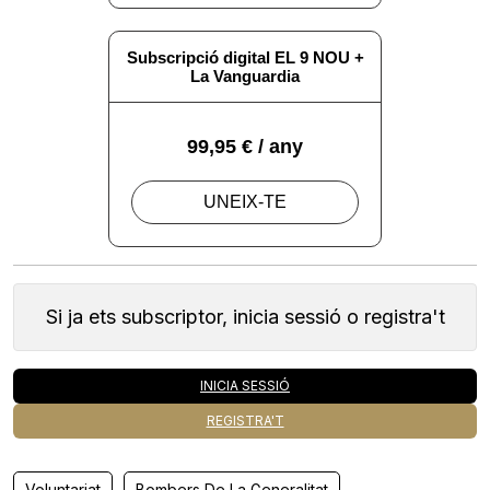
Si ja ets subscriptor, inicia sessió o registra't
INICIA SESSIÓ
REGISTRA'T
Voluntariat
Bombers De La Generalitat