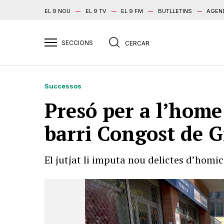
EL 9 NOU
EL 9 TV
EL 9 FM
BUTLLETINS
AGEN
Successos
Presó per a l’home
barri Congost de G
El jutjat li imputa nou delictes d’homi