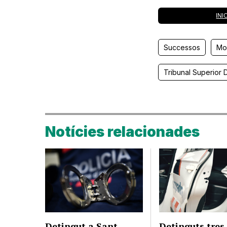
INI
Successos
Mo
Tribunal Superior 
Notícies relacionades
Detingut a Sant
Detinguts tre