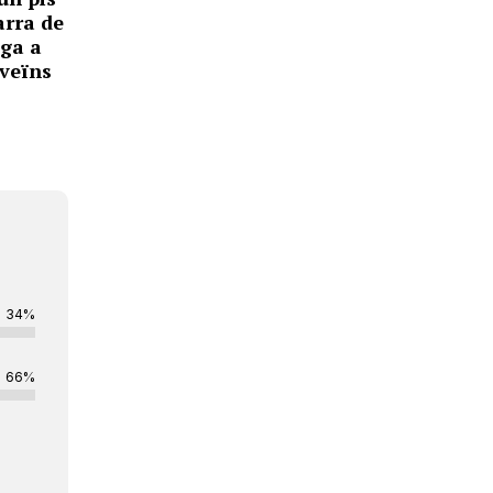
arra de
iga a
 veïns
34%
66%