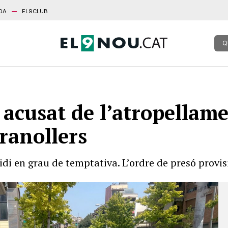
DA
EL9CLUB
Q
 acusat de l’atropellame
ranollers
cidi en grau de temptativa. L’ordre de presó provi