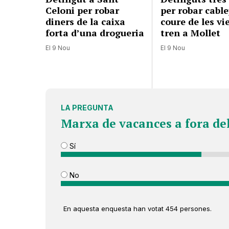
Celoni per robar
per robar cable
diners de la caixa
coure de les vi
forta d’una drogueria
tren a Mollet
El 9 Nou
El 9 Nou
LA PREGUNTA
Marxa de vacances a fora de
Sí
No
En aquesta enquesta han votat 454 persones.