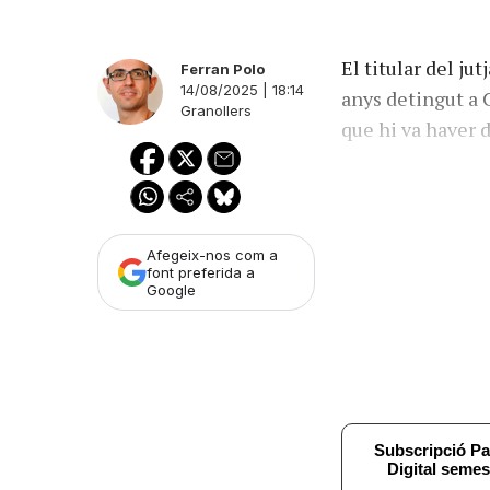
El titular del ju
Ferran Polo
14/08/2025 | 18:14
anys detingut a 
Granollers
que hi va haver d
Afegeix-nos com a
font preferida a
Google