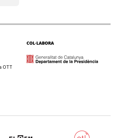
COL·LABORA
ma OTT