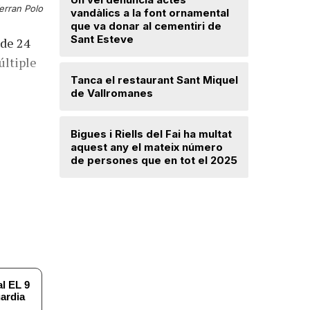
erran Polo
Troben u
vandàlics a la font ornamental
avançat 
que va donar al cementiri de
Santa Mar
Sant Esteve
 de 24
últiple
Un incend
Tanca el restaurant Sant Miquel
Navarra d
de Vallromanes
desallotj
Bigues i Riells del Fai ha multat
Mercè Lli
aquest any el mateix número
intenció 
de persones que en tot el 2025
provision