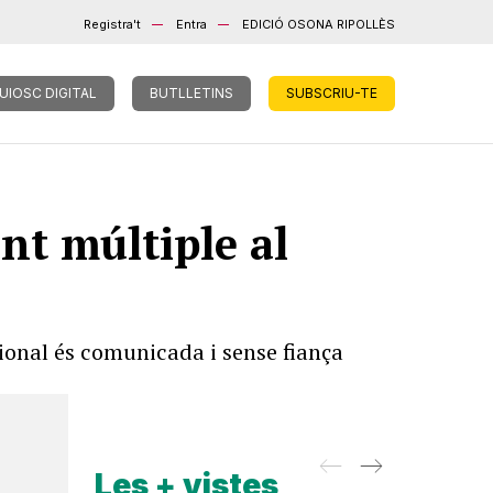
Registra't
Entra
EDICIÓ OSONA RIPOLLÈS
UIOSC DIGITAL
BUTLLETINS
SUBSCRIU-TE
nt múltiple al
sional és comunicada i sense fiança
Les + vistes