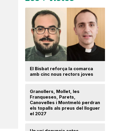
Una prom
El Bisbat reforça la comarca
parc foto
amb cinc nous rectors joves
hectàrees
Llerona i 
Granollers, Mollet, les
Franqueses, Parets,
La fiscal
Canovelles i Montmeló perdran
ja hagi d
els topalls als preus del lloguer
prejudici
el 2027
Josep Ma
Un veí denuncia actes