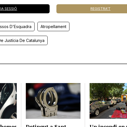
CIA SESSIÓ
REGISTRA'T
ssos D'Esquadra
Atropellament
De Justícia De Catalunya
s homes
Detingut a Sant
Un incendi en 