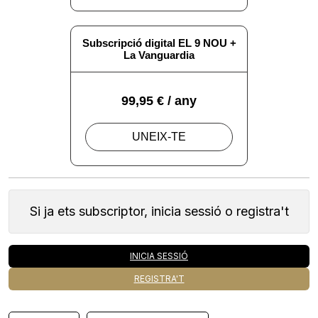
Si ja ets subscriptor, inicia sessió o registra't
INICIA SESSIÓ
REGISTRA'T