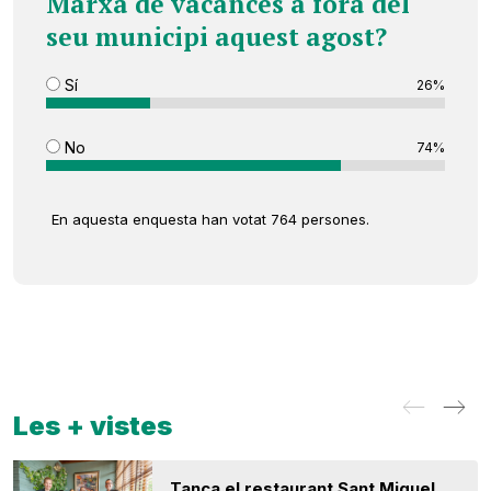
Marxa de vacances a fora del
seu municipi aquest agost?
Sí
26%
No
74%
En aquesta enquesta han votat 764 persones.
Les + vistes
Tanca el restaurant Sant Miquel