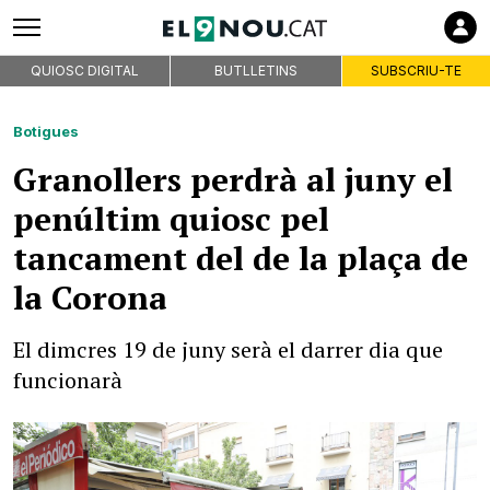
QUIOSC DIGITAL
BUTLLETINS
SUBSCRIU-TE
Botigues
Granollers perdrà al juny el
penúltim quiosc pel
tancament del de la plaça de
la Corona
El dimcres 19 de juny serà el darrer dia que
funcionarà