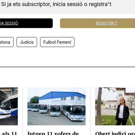
Si ja ets subscriptor, inicia sessió o registra't
CIA SESSIÓ
REGISTRA'T
elona
Judicis
Futbol Femení
 als 11
Jutgen 11 xofers de
Obert judici or