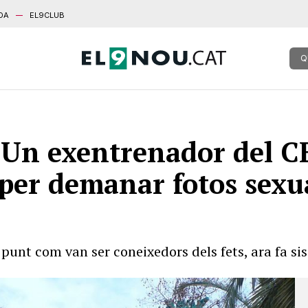
DA
EL9CLUB
Q
n exentrenador del CE
per demanar fotos sexua
 punt com van ser coneixedors dels fets, ara fa si