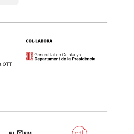
COL·LABORA
ma OTT