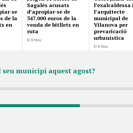
lés
Sagalés acusats
l’exalcaldessa 
piar-se
d’apropiar-se de
l’arquitecte
s de la
347.000 euros de la
municipal de
ts en
venda de bitllets en
Vilanova per
ruta
prevaricació
urbanística
El 9 Nou
El 9 Nou
l seu municipi aquest agost?