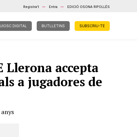
Registra't
Entra
EDICIÓ OSONA RIPOLLÈS
UIOSC DIGITAL
BUTLLETINS
SUBSCRIU-TE
 Llerona accepta
ls a jugadores de
s anys