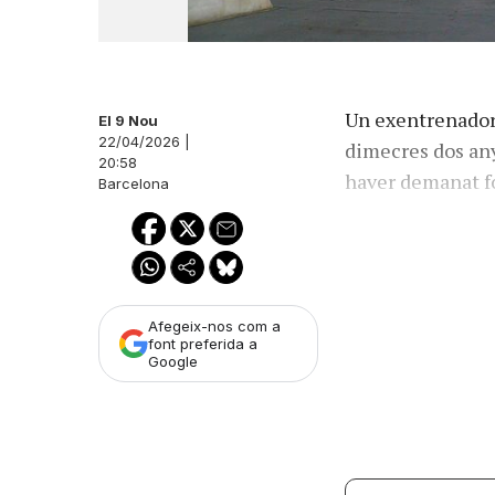
Un exentrenador
El 9 Nou
22/04/2026 |
dimecres dos any
20:58
haver demanat fo
Barcelona
Afegeix-nos com a
font preferida a
Google