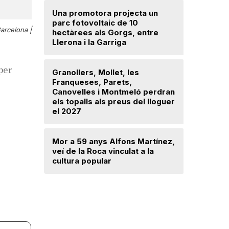
Una promotora projecta un
parc fotovoltaic de 10
Troben u
arcelona |
hectàrees als Gorgs, entre
avançat 
Llerona i la Garriga
Santa Mar
per
Granollers, Mollet, les
Saplex de
Franqueses, Parets,
equipar l
Canovelles i Montmeló perdran
Canovell
els topalls als preus del lloguer
el 2027
Detingut 
robar din
Mor a 59 anys Alfons Martínez,
d’una dr
veí de la Roca vinculat a la
cultura popular