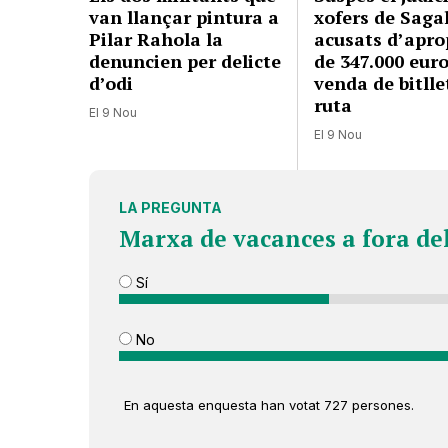
van llançar pintura a
xofers de Saga
Pilar Rahola la
acusats d’apro
denuncien per delicte
de 347.000 euro
d’odi
venda de bitlle
ruta
El 9 Nou
El 9 Nou
LA PREGUNTA
Marxa de vacances a fora de
Sí
No
En aquesta enquesta han votat 727 persones.