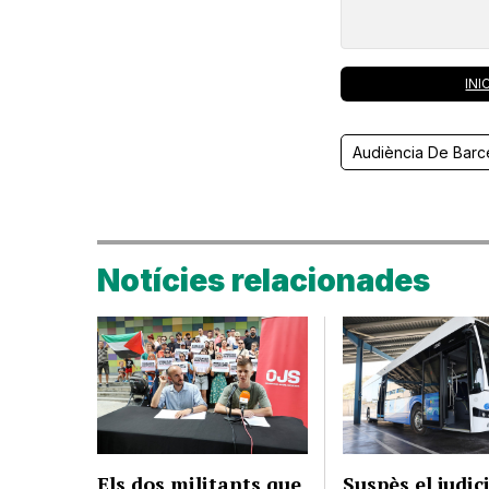
INI
Audiència De Barc
Notícies relacionades
Els dos militants que
Suspès el judici