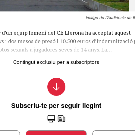
Imatge de l'Audiència de B
 d’un equip femení del CE Llerona ha acceptat aquest
s i dos mesos de presó i 10.500 euros d’indemnització 
tos sexuals a jugadores seves de 14 anys. La…
Contingut exclusiu per a subscriptors