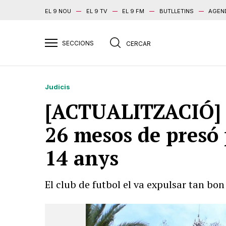
EL 9 NOU
EL 9 TV
EL 9 FM
BUTLLETINS
AGEN
Judicis
[ACTUALITZACIÓ] U
26 mesos de presó 
14 anys
El club de futbol el va expulsar tan bon