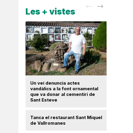
Les + vistes
Un veí denuncia actes
La fiscal
vandàlics a la font ornamental
ja hagi d
que va donar al cementiri de
prejudici
Sant Esteve
Josep Ma
Tanca el restaurant Sant Miquel
Mercè Lli
de Vallromanes
intenció 
provision