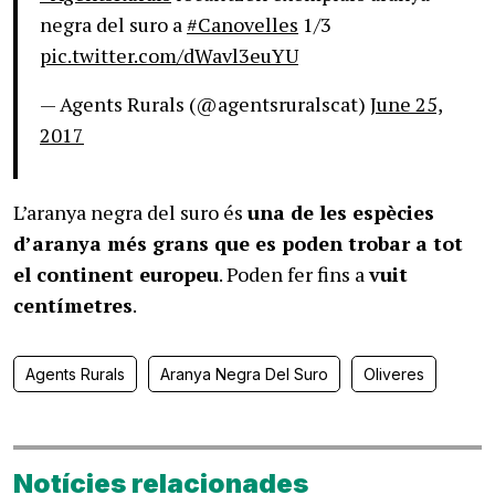
negra del suro a
#Canovelles
1/3
pic.twitter.com/dWavl3euYU
— Agents Rurals (@agentsruralscat)
June 25,
2017
L’aranya negra del suro és
una de les espècies
d’aranya més grans que es poden trobar a tot
el continent europeu
. Poden fer fins a
vuit
centímetres
.
Agents Rurals
Aranya Negra Del Suro
Oliveres
Notícies relacionades