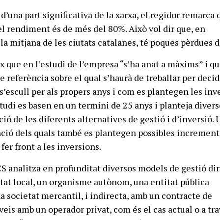
t d’una part significativa de la xarxa, el regidor remarca 
 el rendiment és de més del 80%. Això vol dir que, en
a mitjana de les ciutats catalanes, té poques pèrdues d
x que en l’estudi de l’empresa “s’ha anat a màxims” i qu
 referència sobre el qual s’haurà de treballar per decid
s’escull per als propers anys i com es plantegen les inv
studi es basen en un termini de 25 anys i planteja diver
ió de les diferents alternatives de gestió i d’inversió. 
nció dels quals també es plantegen possibles increment
 fer front a les inversions.
S analitza en profunditat diversos models de gestió dir
itat local, un organisme autònom, una entitat pública
a societat mercantil, i indirecta, amb un contracte de
veis amb un operador privat, com és el cas actual o a tr