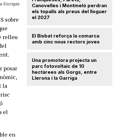
a Escrigas
Canovelles i Montmeló perdran
avançat 
els topalls als preus del lloguer
Santa Mar
el 2027
CS sobre
 que
Mercè Lli
El Bisbat reforça la comarca
intenció 
e relleu
amb cinc nous rectors joves
provision
del
ent.
Una promotora projecta un
El Vallès
parc fotovoltaic de 10
5.000 exp
r posar
hectàrees als Gorgs, entre
regularit
onòmic,
Llerona i la Garriga
"Friso p
treballar
 la
 risc
ó
a el
ible en