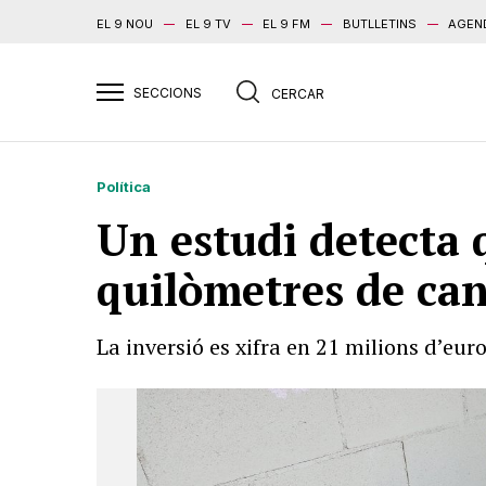
EL 9 NOU
EL 9 TV
EL 9 FM
BUTLLETINS
AGEN
Política
Un estudi detecta 
quilòmetres de ca
La inversió es xifra en 21 milions d’eur