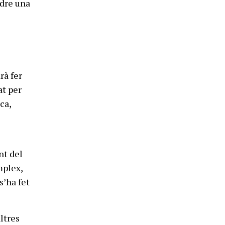
ndre una
rà fer
at per
ca,
nt del
mplex,
s’ha fet
ltres