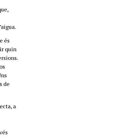
que,
’aigua.
e és
ir quin
ersions.
sos
Uns
s de
ecta, a
avés