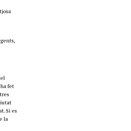
tjosa
igents,
uel
’ha fet
tres
iutat
t. Si es
e la