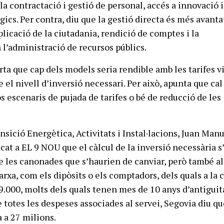
a contractació i gestió de personal, accés a innovació i
ics. Per contra, diu que la gestió directa és més avanta
licació de la ciutadania, rendició de comptes i la
 l’administració de recursos públics.
rta que cap dels models seria rendible amb les tarifes v
el nivell d’inversió necessari. Per això, apunta que cal
s escenaris de pujada de tarifes o bé de reducció de les
nsició Energètica, Activitats i Instal·lacions, Juan Man
cat a EL 9 NOU que el càlcul de la inversió necessària s
 les canonades que s’haurien de canviar, però també al
rxa, com els dipòsits o els comptadors, dels quals a la c
9.000, molts dels quals tenen mes de 10 anys d’antiguita
totes les despeses associades al servei, Segovia diu qu
a a 27 milions.