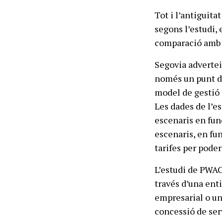
Tot i l’antiguita
segons l’estudi,
comparació amb l
Segovia advertei
només un punt de
model de gestió 
Les dades de l’e
escenaris en func
escenaris, en fu
tarifes per poder
L’estudi de PWAC
través d’una ent
empresarial o un
concessió de ser