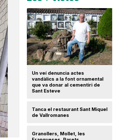
Un veí denuncia actes
La fiscal
vandàlics a la font ornamental
ja hagi d
que va donar al cementiri de
prejudici
Sant Esteve
Josep Ma
Tanca el restaurant Sant Miquel
Mor a 59 
de Vallromanes
veí de la 
cultura p
Granollers, Mollet, les
Franqueses, Parets,
Troben u