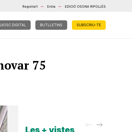
Registra't
Entra
EDICIÓ OSONA RIPOLLÈS
UIOSC DIGITAL
BUTLLETINS
SUBSCRIU-TE
novar 75
Les + vistes