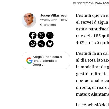
Un operari d'AGBAR fent 
L’estudi que va 
Josep Villarroya
22/03/2021 | 11:37
el servei d’aigua
Granollers
està a punt d’aca
que dels 185 qui
40%, uns 75 quil
L’estudi fa un cà
Afegeix-nos com a
al dia tota la xa
font preferida a
Google
la modalitat de g
gestió indirecta a
operacional reca
directa, el risc d
mateix Ajuntame
La conclusió de l