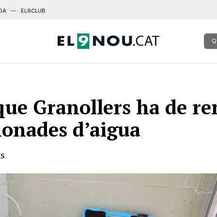
DA
EL9CLUB
Q
que Granollers ha de re
nonades d’aigua
os