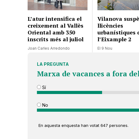
L’atur intensifica el
Vilanova suspè
creixement al Vallès
llicències
Oriental amb 350
urbanístiques 
inscrits més al juliol
l’Eixample 2
Joan Carles Arredondo
El 9 Nou
LA PREGUNTA
Marxa de vacances a fora de
Sí
No
En aquesta enquesta han votat 647 persones.