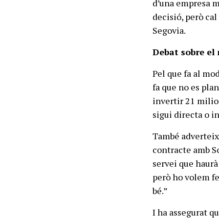
d’una empresa mi
decisió, però cal
Segovia.
Debat sobre el
Pel que fa al mo
fa que no es pla
invertir 21 mili
sigui directa o i
També adverteix q
contracte amb So
servei que haurà
però ho volem fer
bé.”
I ha assegurat qu