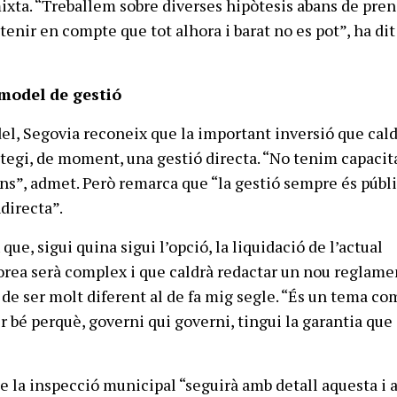
xta. “Treballem sobre diverses hipòtesis abans de pre
 tenir en compte que tot alhora i barat no es pot”, ha dit
 model de gestió
del, Segovia reconeix que la important inversió que cald
ntegi, de moment, una gestió directa. “No tenim capacit
ons”, admet. Però remarca que “la gestió sempre és públi
ndirecta”.
ue, sigui quina sigui l’opció, la liquidació de l’actual
rea serà complex i que caldrà redactar un nou reglame
 de ser molt diferent al de fa mig segle. “És un tema co
 bé perquè, governi qui governi, tingui la garantia que 
e la inspecció municipal “seguirà amb detall aquesta i a