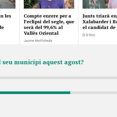
n les
Compte enrere per a
Junts triarà en
l’eclipsi del segle, que
Xalabarder i B
de
serà del 99,6% al
el candidat de
Vallès Oriental
El 9 Nou
Jaume Mollfulleda
l seu municipi aquest agost?