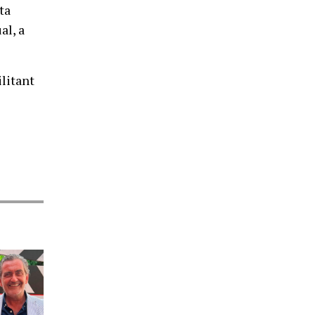
ta
al, a
ilitant