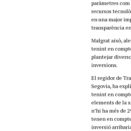
paràmetres com l
recursos tecnològ
en una major imp
transparència en
Malgrat això, ale
tenint en compte 
plantejar diverso
inversions.
El regidor de Tra
Segovia, ha expli
tenint en compte
elements de la xa
n’hi ha més de 2
tenen en compte 
inversió arribari