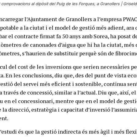
comprovacions al dipòsit del Puig de les Forques, a Granollers |
Griseld
encarregar l’Ajuntament de Granollers a l’empresa PWA
 potable a la ciutat i el model de gestió més adient, ara
bar el contracte firmat fa 50 anys amb Sorea, ha posat d
lòmetres de canonades d’aigua que hi ha la ciutat, més 
òmetres, s’haurien de substituir perquè són de fibrocim
lcul del cost de les inversions que serien necessàries pe
rxa. En les conclusions, diu que, des del punt de vista ec
estió del servei més eficient i sostenible, continua sent
 través de concessió, similar a l’actual. Diu que, així, el
u en el concessionari, mentre que en el model de gesti
e la direcció, estratègia i capacitat d’inversió l’assumiri
nt.
’estudi és que la gestió indirecta és més àgil i més flex