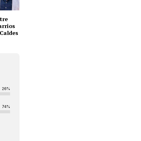
tre
arrios
 Caldes
26%
74%