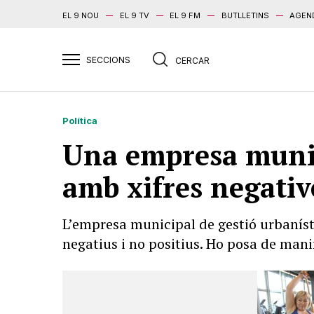
EL 9 NOU
EL 9 TV
EL 9 FM
BUTLLETINS
AGEN
Política
Una empresa munici
amb xifres negativ
L’empresa municipal de gestió urbaníst
negatius i no positius. Ho posa de mani