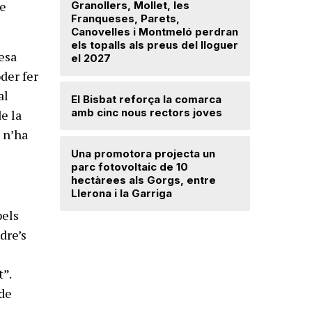
de
Granollers, Mollet, les
Franqueses, Parets,
Troben u
Canovelles i Montmeló perdran
avançat 
els topalls als preus del lloguer
Santa Mar
esa
el 2027
der fer
Mercè Lli
al
El Bisbat reforça la comarca
intenció 
amb cinc nous rectors joves
provision
e la
 n’ha
Una promotora projecta un
El Vallès
parc fotovoltaic de 10
5.000 exp
hectàrees als Gorgs, entre
regularit
Llerona i la Garriga
"Friso p
treballar
pels
dre’s
t”.
 de