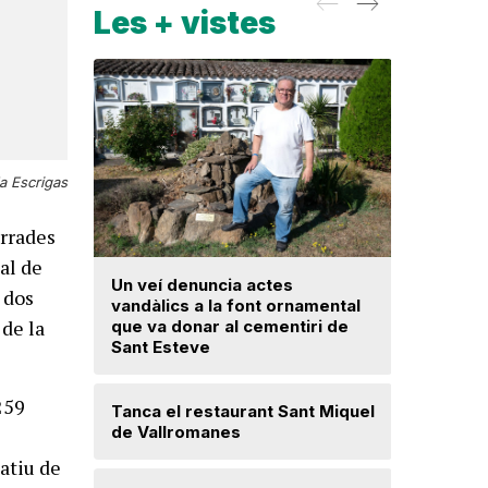
Les + vistes
a Escrigas
errades
al de
Un veí denuncia actes
La fiscal
 dos
vandàlics a la font ornamental
ja hagi d
 de la
que va donar al cementiri de
prejudici
Sant Esteve
Josep Ma
259
Tanca el restaurant Sant Miquel
Mor a 59 
de Vallromanes
veí de la 
cultura p
atiu de