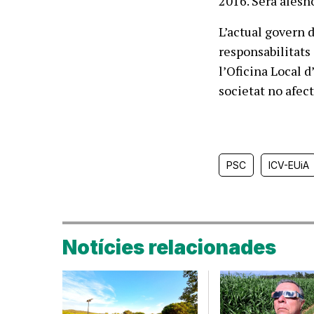
2016. Serà alesh
L’actual govern d
responsabilitats
l’Oficina Local d
societat no afect
PSC
ICV-EUiA
Notícies relacionades