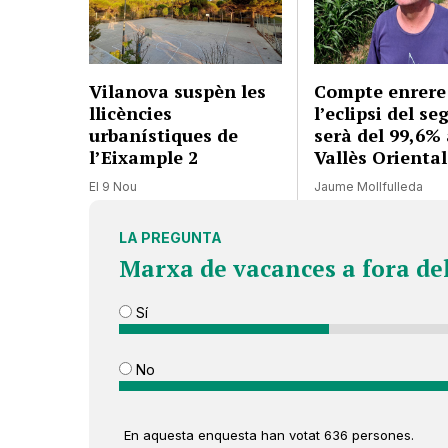
Vilanova suspèn les
Compte enrere
llicències
l’eclipsi del se
urbanístiques de
serà del 99,6% 
l’Eixample 2
Vallès Oriental
El 9 Nou
Jaume Mollfulleda
LA PREGUNTA
Marxa de vacances a fora de
Sí
No
En aquesta enquesta han votat 636 persones.