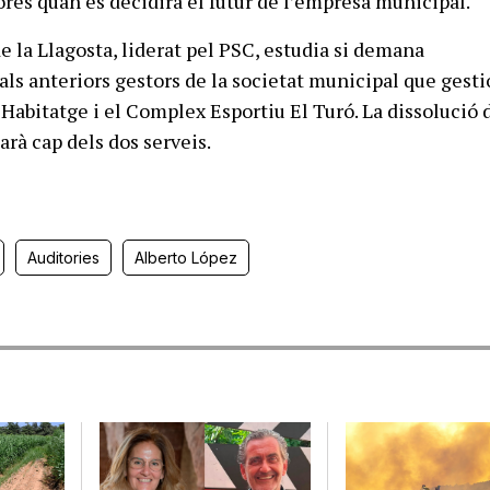
ores quan es decidirà el futur de l’empresa municipal.
e la Llagosta, liderat pel PSC, estudia si demana
 als anteriors gestors de la societat municipal que gest
’Habitatge i el Complex Esportiu El Turó. La dissolució 
arà cap dels dos serveis.
Auditories
Alberto López