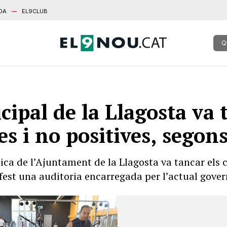
DA
EL9CLUB
Q
pal de la Llagosta va 
es i no positives, segon
ica de l’Ajuntament de la Llagosta va tancar el
fest una auditoria encarregada per l’actual govern