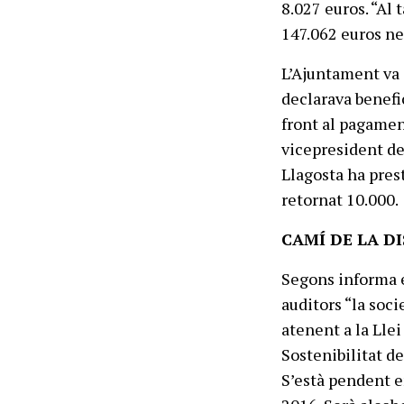
8.027 euros. “Al
147.062 euros ne
L’Ajuntament va 
declarava benefic
front al pagament
vicepresident de
Llagosta ha pres
retornat 10.000.
CAMÍ DE LA D
Segons informa e
auditors “la soci
atenent a la Lle
Sostenibilitat de
S’està pendent e