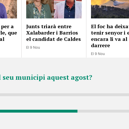
 per a
Junts triarà entre
El foc ha deixa
gle, que
Xalabarder i Barrios
tenir senyor i 
al
el candidat de Caldes
encara li va al
darrere
El 9 Nou
El 9 Nou
l seu municipi aquest agost?