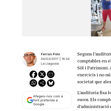
Segons l’auditor
Ferran Polo
04/03/2017 | 16:34
comptables en el
La Llagosta
Sòl i Patrimoni. 
exercicis i no n
societat que ale
L’auditoria fixa 
Afegeix-nos com a
euros. Els compte
font preferida a
Google
d’administració 