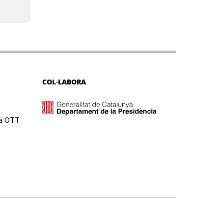
COL·LABORA
ma OTT