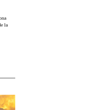
iona
de la