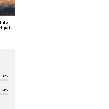
t de
el país
26%
74%