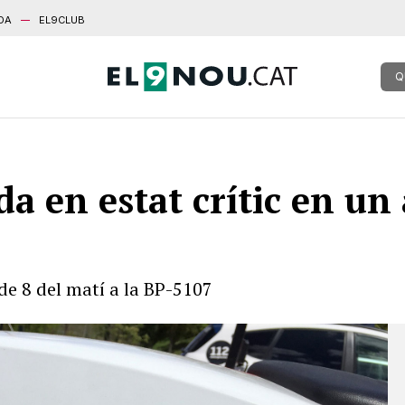
DA
EL9CLUB
Q
a en estat crític en un
de 8 del matí a la BP-5107