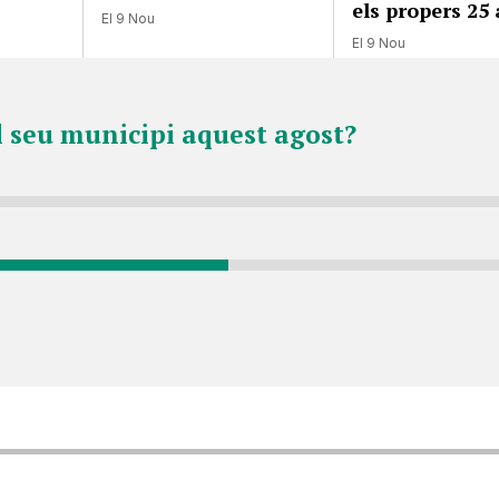
els propers 25
El 9 Nou
El 9 Nou
l seu municipi aquest agost?