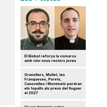
Una prom
El Bisbat reforça la comarca
parc foto
amb cinc nous rectors joves
hectàrees
Llerona i 
Granollers, Mollet, les
Franqueses, Parets,
La fiscal
Canovelles i Montmeló perdran
ja hagi d
els topalls als preus del lloguer
prejudici
el 2027
Josep Ma
Un veí denuncia actes