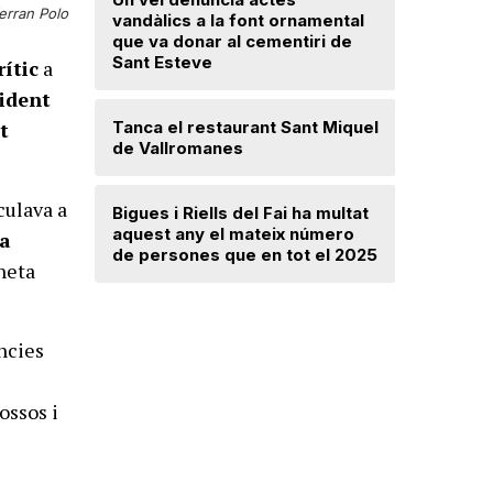
erran Polo
Troben u
vandàlics a la font ornamental
avançat 
que va donar al cementiri de
Santa Mar
Sant Esteve
rític
a
ident
Un incend
Tanca el restaurant Sant Miquel
t
Navarra d
de Vallromanes
desallotj
culava a
Bigues i Riells del Fai ha multat
Mercè Lli
aquest any el mateix número
ta
intenció 
de persones que en tot el 2025
oneta
provision
ncies
ossos i