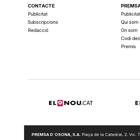
CONTACTE
PREMSA
Publicitat
Publicita
Subscripcions
Qui som
Redacció
On som
Codi deo
Premis
PREMSA D´OSONA, S.A.
Plaça de la Catedral, 2. Vic. T