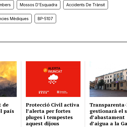
mbers
Mossos D'Esquadra
Accidents De Trànsit
ncies Mèdiques
BP-5107
t de
Protecció Civil activa
Transparenta
l país
l’alerta per fortes
gestionarà el 
pluges i tempestes
d’abastament
aquest dijous
d’aigua a la G