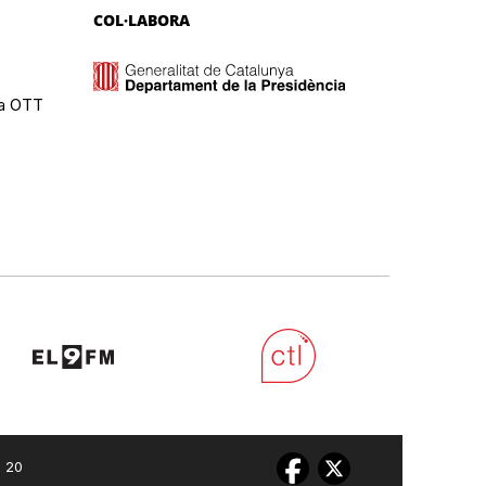
COL·LABORA
ma OTT
0 20