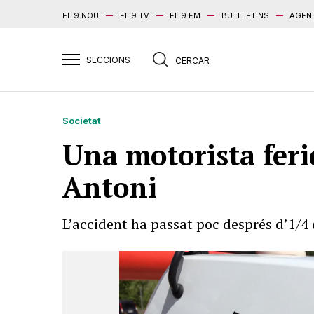
EL 9 NOU
EL 9 TV
EL 9 FM
BUTLLETINS
AGEN
Societat
Una motorista ferid
Antoni
L’accident ha passat poc després d’1/4 