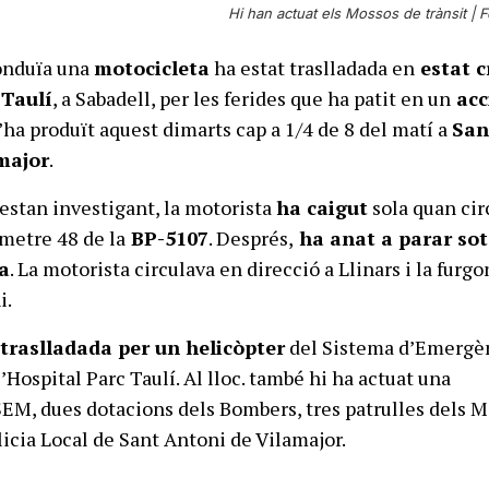
Hi han actuat els Mossos de trànsit |
F
onduïa una
motocicleta
ha estat traslladada en
estat c
 Taulí
, a Sabadell, per les ferides que ha patit en un
acc
’ha produït aquest dimarts cap a 1/4 de 8 del matí a
San
major
.
’estan investigant, la motorista
ha caigut
sola quan cir
òmetre 48 de la
BP-5107
. Després,
ha anat a parar so
a
. La motorista circulava en direcció a Llinars i la furg
i.
t
traslladada per un helicòpter
del Sistema d’Emergè
’Hospital Parc Taulí. Al lloc. també hi ha actuat una
EM, dues dotacions dels Bombers, tres patrulles dels M
licia Local de Sant Antoni de Vilamajor.