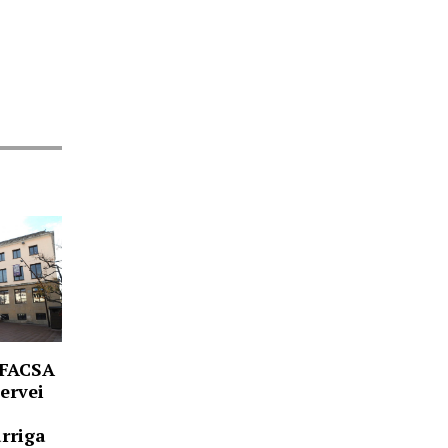
-FACSA
servei
arriga