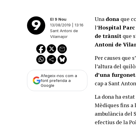
Una
dona
que c
El 9 Nou
13/08/2019 | 13:16
l’
Hospital Parc
Sant Antoni de
de trànsit
que s
Vilamajor
Antoni de Vila
Per causes que s
l’altura del quil
d’una furgonet
Afegeix-nos com a
font preferida a
cap a Sant Anton
Google
La dona ha esta
Mèdiques fins a l
ambulància del S
efectius de la Po