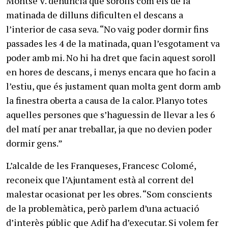
Montse V. denuncia que sorolls com els de la
matinada de dilluns dificulten el descans a
l’interior de casa seva. “No vaig poder dormir fins
passades les 4 de la matinada, quan l’esgotament va
poder amb mi. No hi ha dret que facin aquest soroll
en hores de descans, i menys encara que ho facin a
l’estiu, que és justament quan molta gent dorm amb
la finestra oberta a causa de la calor. Planyo totes
aquelles persones que s’haguessin de llevar a les 6
del matí per anar treballar, ja que no devien poder
dormir gens.”
L’alcalde de les Franqueses, Francesc Colomé,
reconeix que l’Ajuntament està al corrent del
malestar ocasionat per les obres. “Som conscients
de la problemàtica, però parlem d’una actuació
d’interès públic que Adif ha d’executar. Si volem fer