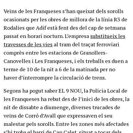
Veïns de les Franqueses s’han queixat dels sorolls
ocasionats per les obres de millora de la línia R3 de
Rodalies que Adif està fent des del cap de setmana
passat en horari nocturn. L’empresa
substitueix les
travesses de les vies
al tram del traçat ferroviari
comprès entre les estacions de Granollers-
Canovelles i Les Franqueses, i els treballs es duen a
terme de 10 de la nit a 6 de la matinada per no
haver d’interrompre la circulació de trens.
Segons ha pogut saber EL 9 NOU, la Policia Local de
les Franqueses ha rebut des de l’inici de les obres, la
nit de dissabte a diumenge, diverses trucades de
veïns de Corró d’Avall que expressaven el seu
malestar pels sorolls. Entre les zones més afectades
s’hi troba el barri de Can Calet, situat a tocar dels