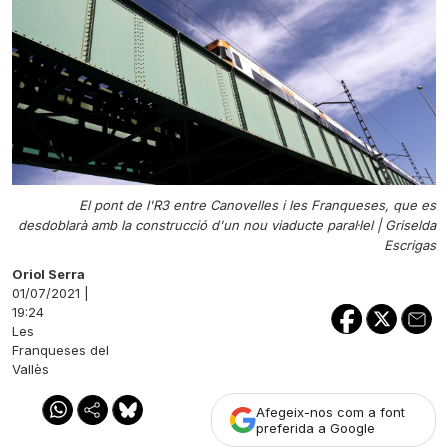
El pont de l'R3 entre Canovelles i les Franqueses, que es
desdoblarà amb la construcció d'un nou viaducte paral·lel |
Griselda
Escrigas
Oriol Serra
01/07/2021 |
19:24
Les
Franqueses del
Vallès
Afegeix-nos com a font
preferida a Google