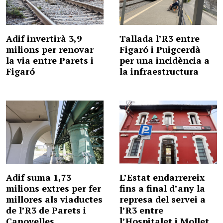
Adif invertirà 3,9
Tallada l’R3 entre
milions per renovar
Figaró i Puigcerdà
la via entre Parets i
per una incidència a
Figaró
la infraestructura
Adif suma 1,73
L’Estat endarrereix
milions extres per fer
fins a final d’any la
millores als viaductes
represa del servei a
de l’R3 de Parets i
l’R3 entre
Canovelles
l’Hospitalet i Mollet