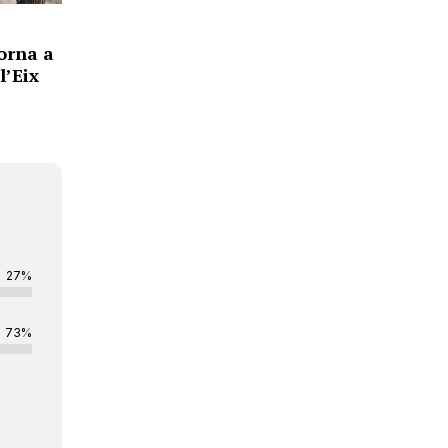
orna a
l’Eix
27%
73%