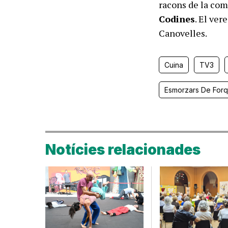
racons de la co
Codines
. El ver
Canovelles.
Cuina
TV3
Esmorzars De Forqu
Notícies relacionades