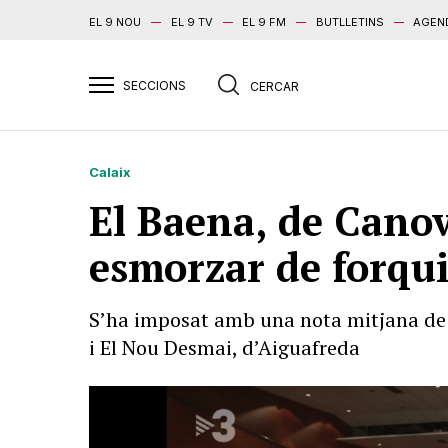
EL 9 NOU
EL 9 TV
EL 9 FM
BUTLLETINS
AGEN
Calaix
El Baena, de Canove
esmorzar de forqui
S’ha imposat amb una nota mitjana de 7,
i El Nou Desmai, d’Aiguafreda