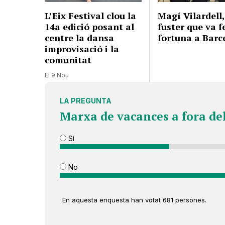
L’Eix Festival clou la
Magí Vilardell,
14a edició posant al
fuster que va f
centre la dansa
fortuna a Barc
improvisació i la
comunitat
El 9 Nou
LA PREGUNTA
Marxa de vacances a fora de
Sí
No
En aquesta enquesta han votat 681 persones.