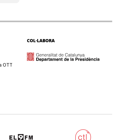
COL·LABORA
ma OTT