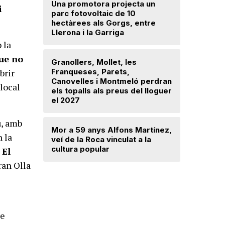
Una promotora projecta un
i
parc fotovoltaic de 10
Troben u
hectàrees als Gorgs, entre
avançat 
Llerona i la Garriga
Santa Mar
 la
ue no
Granollers, Mollet, les
Saplex de
brir
Franqueses, Parets,
equipar l
Canovelles i Montmeló perdran
Canovell
local
els topalls als preus del lloguer
el 2027
Detingut 
robar din
u
, amb
Mor a 59 anys Alfons Martínez,
d’una dr
n la
veí de la Roca vinculat a la
cultura popular
El
ran Olla
re