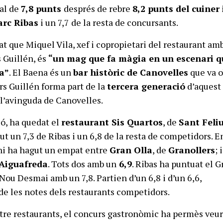
al de
7,8 punts
després de rebre
8,2 punts del cuiner 
rc Ribas
i un 7,7 de la resta de concursants.
t que Miquel Vila, xef i copropietari del restaurant amb
 Guillén, és
“un mag que fa màgia en un escenari q
la”
. El Baena és un
bar històric de Canovelles
que va o
ors Guillén forma part de la
tercera generació
d’aquest 
 l’avinguda de Canovelles.
ó, ha quedat el
restaurant Sis Quartos
, de
Sant Feli
ut un 7,3 de Ribas i un 6,8 de la resta de competidors. E
 hi ha hagut un empat entre
Gran Olla
, de
Granollers
; i
Aiguafreda
. Tots dos amb un
6,9
. Ribas ha puntuat el G
 Nou Desmai amb un 7,8. Partien d’un 6,8 i d’un 6,6,
e les notes dels restaurants competidors.
tre restaurants, el concurs gastronòmic ha permès veu