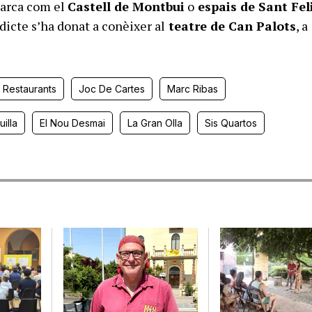
marca com el
Castell de Montbui
o
espais de Sant Fel
edicte s’ha donat a conèixer al
teatre de Can Palots
, a
Restaurants
Joc De Cartes
Marc Ribas
illa
El Nou Desmai
La Gran Olla
Sis Quartos