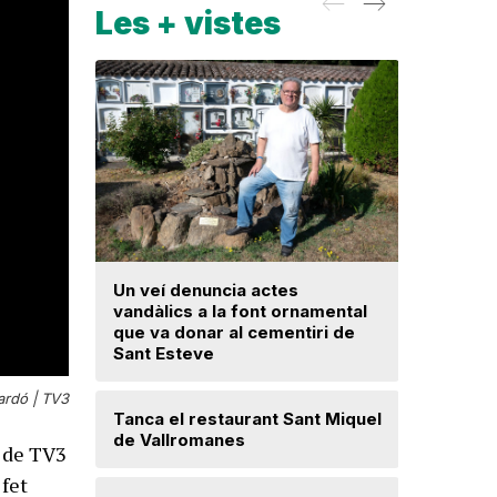
Les + vistes
Un veí denuncia actes
La fiscal
vandàlics a la font ornamental
ja hagi d
que va donar al cementiri de
prejudici
Sant Esteve
Josep Ma
ardó |
TV3
Tanca el restaurant Sant Miquel
Mercè Lli
de Vallromanes
intenció 
de TV3
provision
 fet