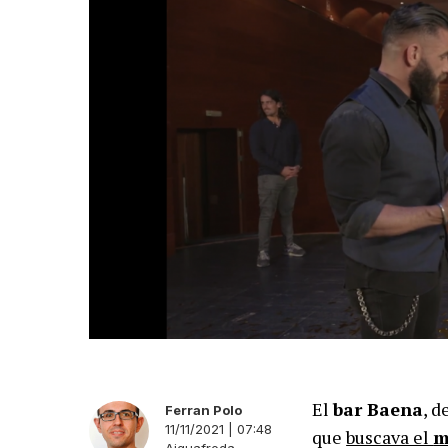
El
bar Baena
, d
Ferran Polo
11/11/2021 | 07:48
que
buscava el
m