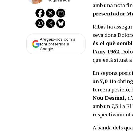
Aiguafreda
amb una nota fin
presentador Ma
Ribas ha assegura
seva dona Dolors
Afegeix-nos com a
és el què semb
font preferida a
Google
l’
any 1962
. Dol
que està situat a
En segona posici
un
7,0
. Ha obting
tercera posició,
Nou Desmai,
d’
amb un 7,3 i a El
respectivament d
A banda dels qua