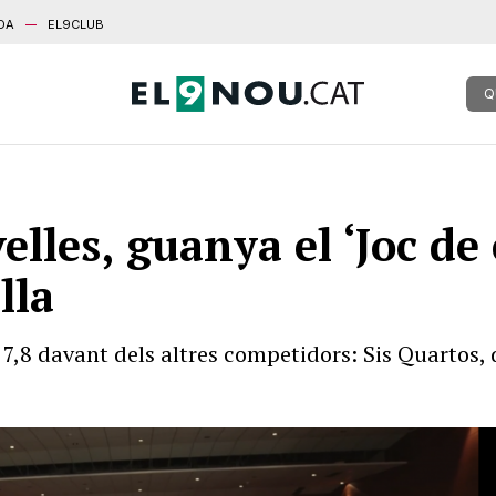
DA
EL9CLUB
Q
lles, guanya el ‘Joc de 
lla
8 davant dels altres competidors: Sis Quartos, d