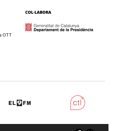
COL·LABORA
ma OTT