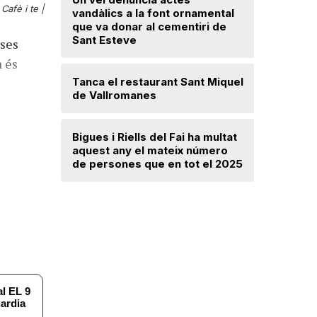
Cafè i te |
Troben u
vandàlics a la font ornamental
avançat 
que va donar al cementiri de
Santa Mar
Sant Esteve
rses
a és
Un incend
Tanca el restaurant Sant Miquel
Navarra d
de Vallromanes
desallotj
Bigues i Riells del Fai ha multat
Mercè Lli
aquest any el mateix número
intenció 
de persones que en tot el 2025
provision