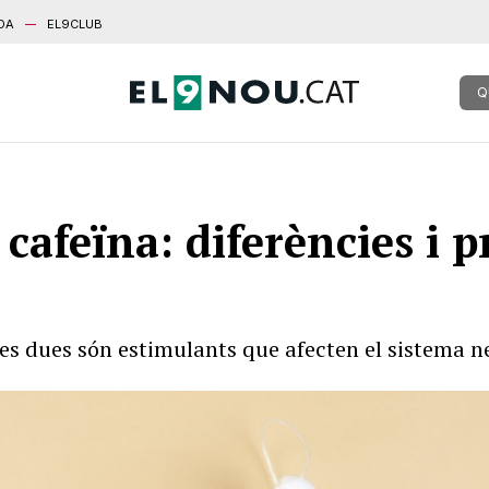
DA
EL9CLUB
Q
a cafeïna: diferències i 
otes dues són estimulants que afecten el sistema n