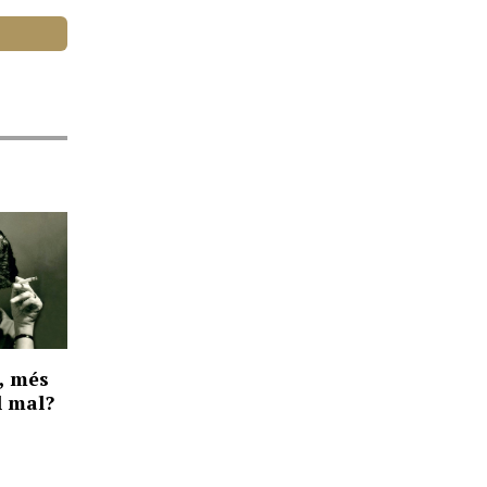
, més
el mal?