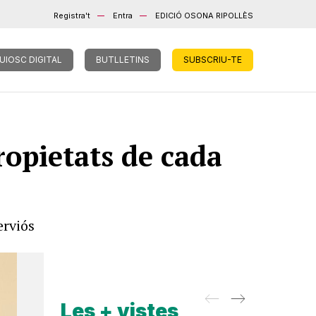
Registra't
Entra
EDICIÓ OSONA RIPOLLÈS
UIOSC DIGITAL
BUTLLETINS
SUBSCRIU-TE
propietats de cada
erviós
Les + vistes