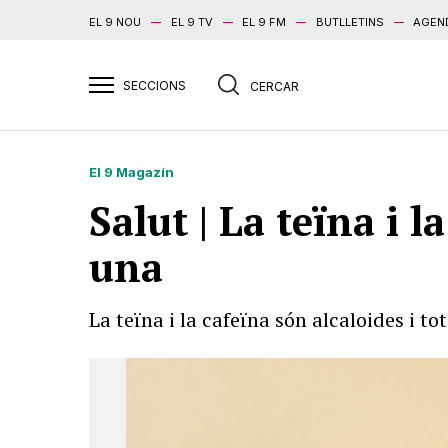
EL 9 NOU
EL 9 TV
EL 9 FM
BUTLLETINS
AGEN
El 9 Magazín
Salut | La teïna i l
una
La teïna i la cafeïna són alcaloides i t