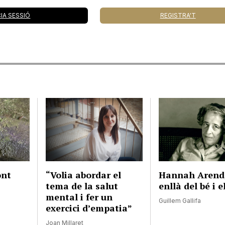
CIA SESSIÓ
REGISTRA'T
ont
“Volia abordar el
Hannah Arend
tema de la salut
enllà del bé i 
mental i fer un
Guillem Gallifa
exercici d’empatia”
Joan Millaret