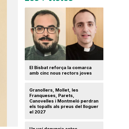
Una prom
El Bisbat reforça la comarca
parc foto
amb cinc nous rectors joves
hectàrees
Llerona i 
Granollers, Mollet, les
Franqueses, Parets,
La fiscal
Canovelles i Montmeló perdran
ja hagi d
els topalls als preus del lloguer
prejudici
el 2027
Josep Ma
Un veí denuncia actes