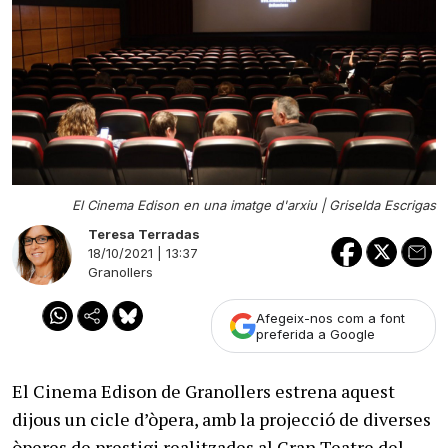
El Cinema Edison en una imatge d'arxiu |
Griselda Escrigas
Teresa Terradas
18/10/2021 | 13:37
Granollers
Afegeix-nos com a font
preferida a Google
El Cinema Edison de Granollers estrena aquest
dijous un cicle d’òpera, amb la projecció de diverses
òperes de prestigi realitzades al Gran Teatre del