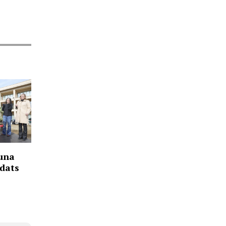
 una
ldats