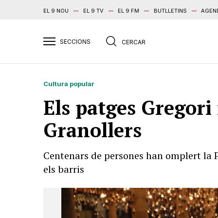
EL 9 NOU
EL 9 TV
EL 9 FM
BUTLLETINS
AGEN
Cultura popular
Els patges Gregori
Granollers
Centenars de persones han omplert la P
els barris