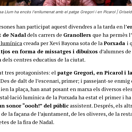
a Llum ha encès l'enllumenat amb el patge Gregori i en Picarol |
Griseld
sones han participat aquest divendres a la tarda en l’
e
t de Nadal
dels carrers de
Granollers
que ha permès l
ó lumínica
creada per Xevi Bayona sota de la
Porxada
i 
itjos en forma de missatges i dibuixos
d’alumnes de
a dels centres educatius de la ciutat.
ut tres protagonistes: el
patge Gregori, en Picarol i l
. Des de dalt de l’escenari, primer; i passejant-se enmig 
ien la plaça, han anat posant en marxa els diversos el
stal·lació lumínica de la Porxada ha estat el primer i ha
n sonor “oooh!” del públic
assistent. Després, els alt
e la façana de l’ajuntament, de les oliveres, de la rest
etes de la fira de Nadal.