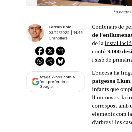
La patgess
Centenars de per
Ferran Polo
03/12/2022 | 14:46
de l’enllumena
Granollers
de la
instal·laci
conté
3.000 des
i sisè de primàri
L’encesa ha ting
Afegeix-nos com a
patgessa Llum
font preferida a
Google
infants que ompl
lluminosos: la in
correspost amb
u
elements com la d
d’arbres i les cas