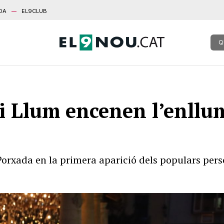
DA
EL9CLUB
Q
 i Llum encenen l’enll
orxada en la primera aparició dels populars perso