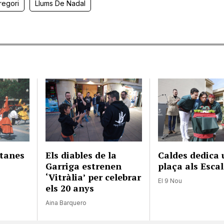
regori
Llums De Nadal
itanes
Els diables de la
Caldes dedica
Garriga estrenen
plaça als Esca
‘Vitràlia’ per celebrar
El 9 Nou
els 20 anys
Aina Barquero