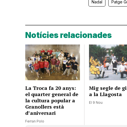
Nadal
Patge G
Notícies relacionades
La Troca fa 20 anys:
Mig segle de g
el quarter general de
a la Llagosta
la cultura popular a
El 9 Nou
Granollers està
d’aniversari
Ferran Polo