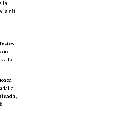
e la
a la nit
festes
s on
s a la
 Roca
Nadal o
alcada
,
b