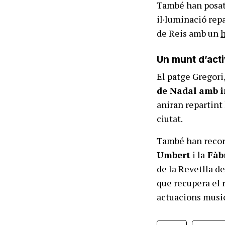
També han posat 
il·luminació repa
de Reis amb un
h
Un munt d’acti
El patge Gregori
de Nadal amb i
aniran repartint 
ciutat.
També han record
Umbert
i la
Fàbr
de la Revetlla de
que recupera el r
actuacions music