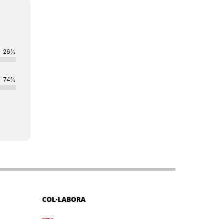
26%
74%
COL·LABORA