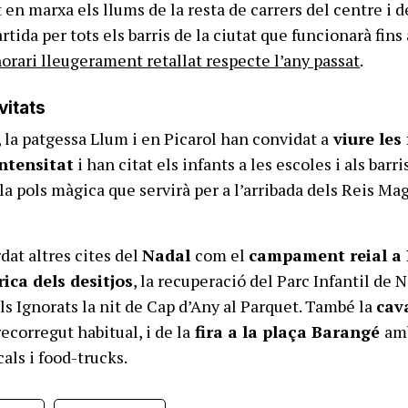
en marxa els llums de la resta de carrers del centre i d
rtida per tots els barris de la ciutat que funcionarà fins 
orari lleugerament retallat respecte l’any passat
.
vitats
, la patgessa Llum i en Picarol han convidat a
viure les 
ntensitat
i han citat els infants a les escoles i als barri
la pols màgica que servirà per a l’arribada dels Reis Mag
at altres cites del
Nadal
com el
campament reial a
ica dels desitjos
, la recuperació del Parc Infantil de 
ls Ignorats la nit de Cap d’Any al Parquet. També la
cav
ecorregut habitual, i de la
fira a la plaça Barangé
am
als i food-trucks.