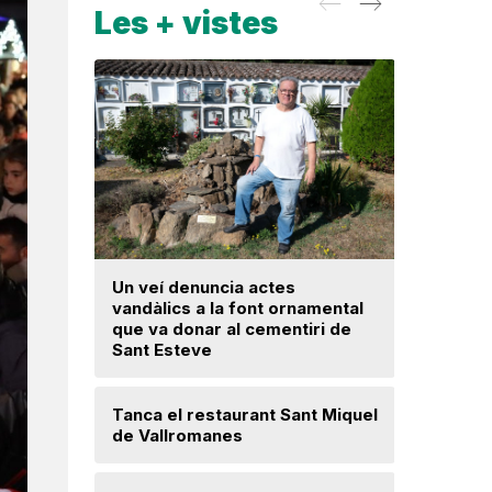
Les + vistes
Un veí denuncia actes
La fiscal
vandàlics a la font ornamental
ja hagi d
que va donar al cementiri de
prejudici
Sant Esteve
Josep Ma
Tanca el restaurant Sant Miquel
Mor a 59 
de Vallromanes
veí de la 
cultura p