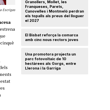
Granollers, Mollet, les
Franqueses, Parets,
Troben u
a Escrigas
Canovelles i Montmeló perdran
avançat 
els topalls als preus del lloguer
Santa Mar
el 2027
ncesa
’estrena
Mercè Lli
El Bisbat reforça la comarca
intenció 
que
amb cinc nous rectors joves
provision
 cinquè
Una promotora projecta un
El Vallès
parc fotovoltaic de 10
5.000 exp
a
hectàrees als Gorgs, entre
regularit
dels
Llerona i la Garriga
"Friso p
treballar
ements
 estat
res
a