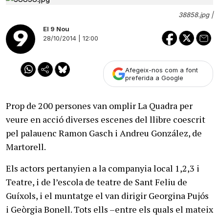
38858.jpg |
El 9 Nou
28/10/2014 | 12:00
Afegeix-nos com a font
preferida a Google
Prop de 200 persones van omplir La Quadra per
veure en acció diverses escenes del llibre coescrit
pel palauenc Ramon Gasch i Andreu González, de
Martorell.
Els actors pertanyien a la companyia local 1,2,3 i
Teatre, i de l’escola de teatre de Sant Feliu de
Guíxols, i el muntatge el van dirigir Georgina Pujós
i Geòrgia Bonell. Tots ells –entre els quals el mateix