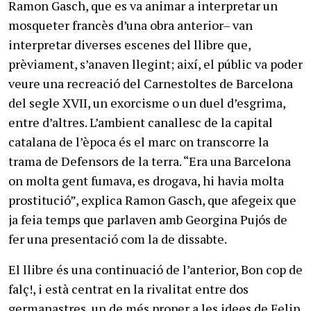
Ramon Gasch, que es va animar a interpretar un
mosqueter francès d’una obra anterior– van
interpretar diverses escenes del llibre que,
prèviament, s’anaven llegint; així, el públic va poder
veure una recreació del Carnestoltes de Barcelona
del segle XVII, un exorcisme o un duel d’esgrima,
entre d’altres. L’ambient canallesc de la capital
catalana de l’època és el marc on transcorre la
trama de Defensors de la terra. “Era una Barcelona
on molta gent fumava, es drogava, hi havia molta
prostitució”, explica Ramon Gasch, que afegeix que
ja feia temps que parlaven amb Georgina Pujós de
fer una presentació com la de dissabte.
El llibre és una continuació de l’anterior, Bon cop de falç!, i està centrat en la rivalitat entre dos germanastres, un de més proper a les idees de Felip V i l’altre més catalanista; com a teló de fons, la trama explica la lluita dels catalans quan els pagesos del comtat del Rosselló s’aixequen contra l’ocupació francesa de la Catalunya Nord. La de Palautordera ha estat la presentació principal de Defensors de la Terra, juntament amb la de Martorell. El llibre l’edita Columna, té 280 pàgines i es pot trobar en qualsevol llibreria.