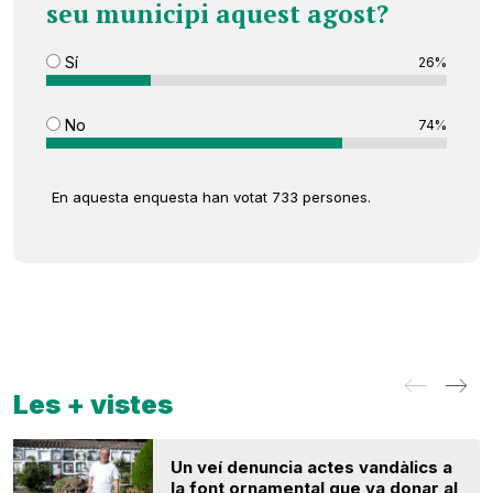
seu municipi aquest agost?
Sí
26%
No
74%
En aquesta enquesta han votat 733 persones.
Les + vistes
Un veí denuncia actes vandàlics a
la font ornamental que va donar al