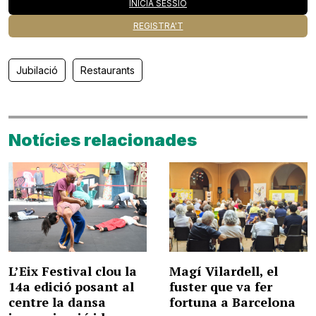
INICIA SESSIÓ
REGISTRA'T
Jubilació
Restaurants
Notícies relacionades
L’Eix Festival clou la
Magí Vilardell, el
14a edició posant al
fuster que va fer
centre la dansa
fortuna a Barcelona