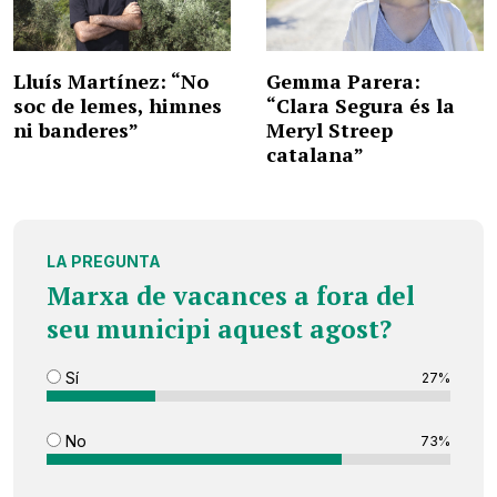
Lluís Martínez: “No
Gemma Parera:
soc de lemes, himnes
“Clara Segura és la
ni banderes”
Meryl Streep
catalana”
LA PREGUNTA
Marxa de vacances a fora del
seu municipi aquest agost?
Sí
27%
No
73%