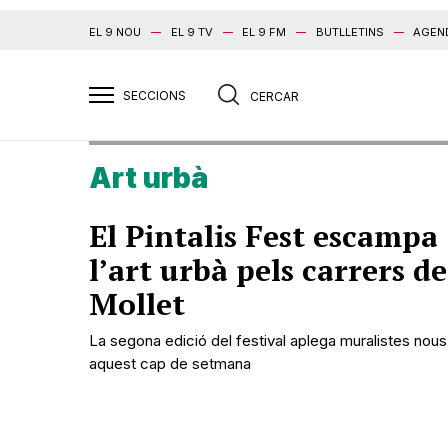
EL 9 NOU
EL 9 TV
EL 9 FM
BUTLLETINS
AGEN
Art urbà
El Pintalis Fest escampa
l’art urbà pels carrers de
Mollet
La segona edició del festival aplega muralistes nous
aquest cap de setmana