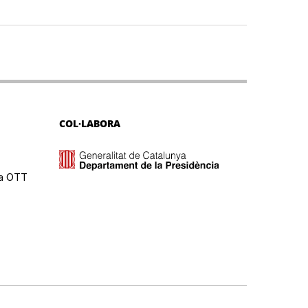
COL·LABORA
ma OTT