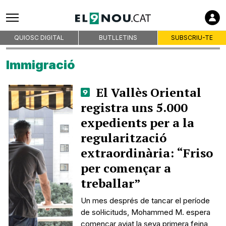
QUIOSC DIGITAL
BUTLLETINS
SUBSCRIU-TE
Immigració
El Vallès Oriental
registra uns 5.000
expedients per a la
regularització
extraordinària: “Friso
per començar a
treballar”
Un mes després de tancar el període
de sol·licituds, Mohammed M. espera
començar aviat la seva primera feina